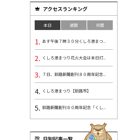
アクセスランキング
本日
週間
月間
あす午後７時３０分くしろ港まつ...
くしろ港まつり花火大会は本日打...
７日、釧路新聞創刊８０周年記念...
くしろ港まつり【釧路市】
釧路新聞創刊８０周年記念「くし...
日別記事一覧