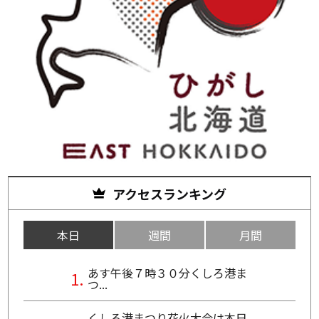
アクセスランキング
本日
週間
月間
あす午後７時３０分くしろ港ま
つ...
くしろ港まつり花火大会は本日