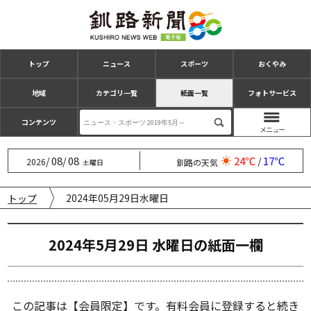
トップ
ニュース
スポーツ
おくやみ
地域
カテゴリ一覧
紙面一覧
フォトサービス
コンテンツ
08
08
24℃
17℃
/
/
/
2026
釧路の天気
土曜日
2024年05月29日水曜日
トップ
2024年5月29日 水曜日の紙⾯⼀欄
この記事は【会員限定】です。有料会員に登録すると続き