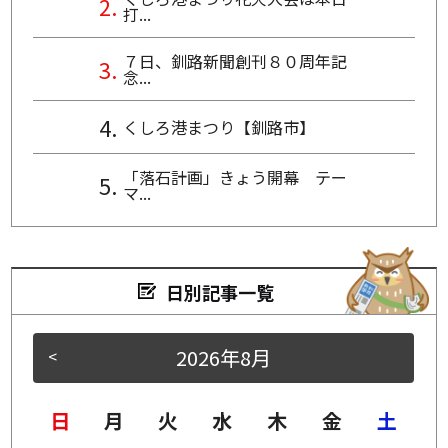
打...
７日、釧路新聞創刊８０周年記
念...
くしろ港まつり【釧路市】
「落石計画」きょう開幕 テー
マ...
日別記事一覧
2026年8月
<
>
日
月
火
水
木
金
土