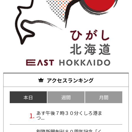
アクセスランキング
本日
週間
月間
あす午後７時３０分くしろ港ま
つ...
釧路新聞創刊８０周年記念「く