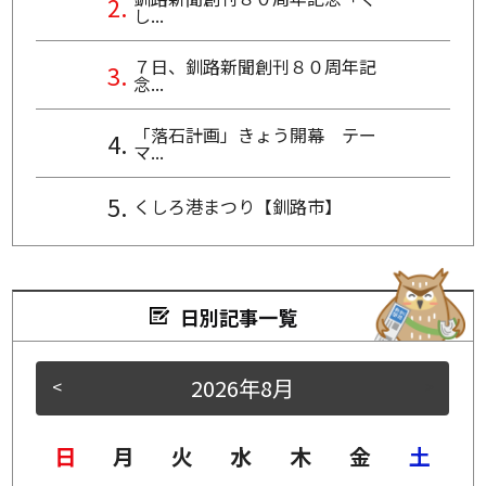
し...
７日、釧路新聞創刊８０周年記
念...
「落石計画」きょう開幕 テー
マ...
くしろ港まつり【釧路市】
日別記事一覧
2026年8月
<
>
日
月
火
水
木
金
土