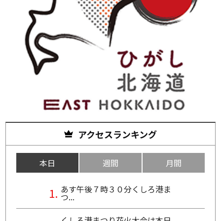
アクセスランキング
本日
週間
月間
あす午後７時３０分くしろ港ま
つ...
くしろ港まつり花火大会は本日