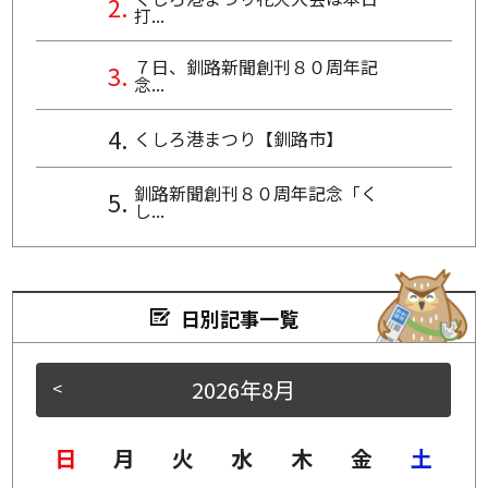
打...
７日、釧路新聞創刊８０周年記
念...
くしろ港まつり【釧路市】
釧路新聞創刊８０周年記念「く
し...
日別記事一覧
2026年8月
<
>
日
月
火
水
木
金
土