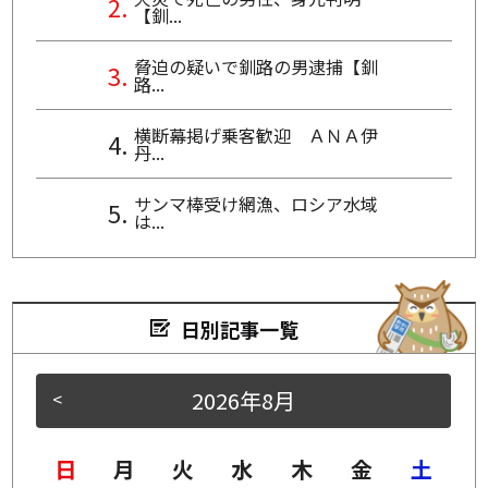
【釧...
脅迫の疑いで釧路の男逮捕【釧
路...
横断幕掲げ乗客歓迎 ＡＮＡ伊
丹...
サンマ棒受け網漁、ロシア水域
は...
日別記事一覧
2026年8月
<
>
日
月
火
水
木
金
土