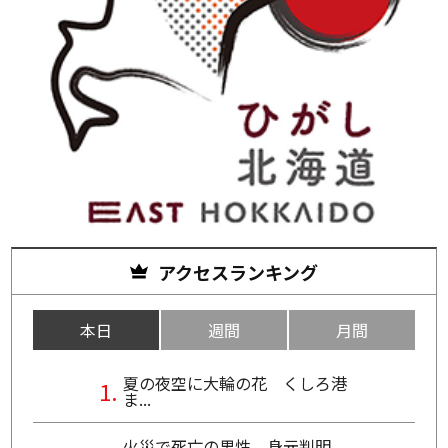
アクセスランキング
本日
週間
月間
夏の夜空に大輪の花 くしろ港
ま...
火災で死亡の男性、身元判明