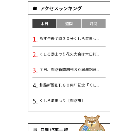
アクセスランキング
本日
週間
月間
あす午後７時３０分くしろ港まつ...
くしろ港まつり花火大会は本日打...
７日、釧路新聞創刊８０周年記念...
釧路新聞創刊８０周年記念「くし...
くしろ港まつり【釧路市】
日別記事一覧