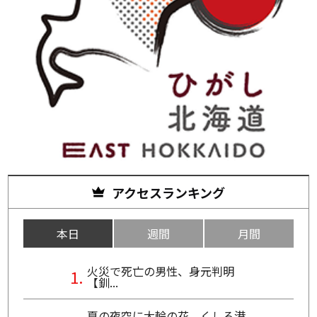
アクセスランキング
本日
週間
月間
火災で死亡の男性、身元判明
【釧...
夏の夜空に大輪の花 くしろ港