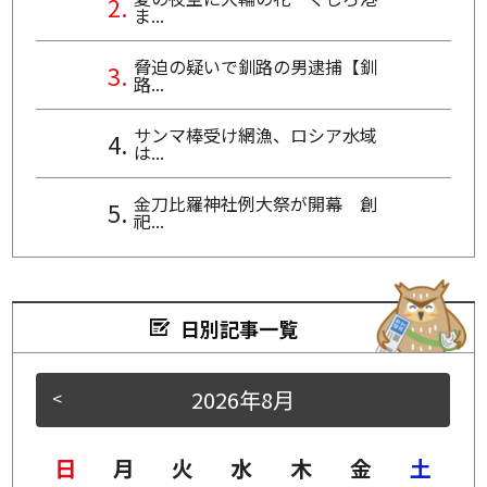
ま...
脅迫の疑いで釧路の男逮捕【釧
路...
サンマ棒受け網漁、ロシア水域
は...
金刀比羅神社例大祭が開幕 創
祀...
日別記事一覧
2026年8月
<
>
日
月
火
水
木
金
土