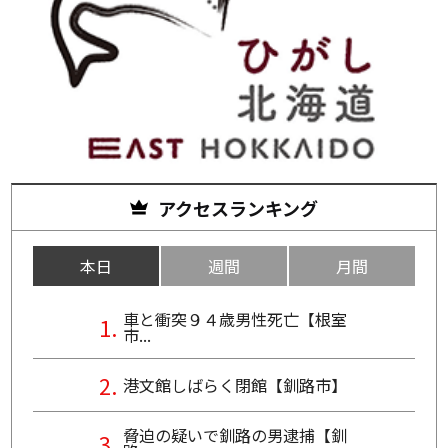
アクセスランキング
本日
週間
月間
車と衝突９４歳男性死亡【根室
市...
港文館しばらく閉館【釧路市】
脅迫の疑いで釧路の男逮捕【釧