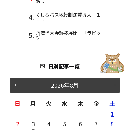
路...
くしろバス地帯制運賃導入 １
０...
舟漕ぎ大会熱戦展開 「ラピッ
ヅ...
日別記事一覧
2026年8月
<
>
日
月
火
水
木
金
土
1
2
3
4
5
6
7
8