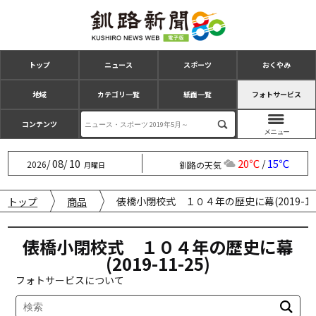
トップ
ニュース
スポーツ
おくやみ
地域
カテゴリ一覧
紙面一覧
フォトサービス
コンテンツ
08
10
20℃
15℃
/
/
/
2026
釧路の天気
月曜日
俵橋小閉校式 １０４年の歴史に幕(2019-11-
トップ
商品
俵橋小閉校式 １０４年の歴史に幕
(2019-11-25)
フォトサービスについて