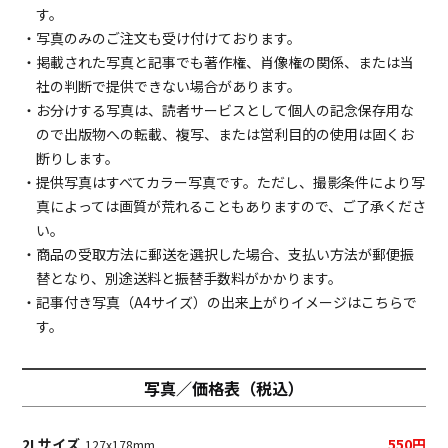
す。
・写真のみのご注文も受け付けております。
・掲載された写真と記事でも著作権、肖像権の関係、または当
社の判断で提供できない場合があります。
・お分けする写真は、読者サービスとして個人の記念保存用な
ので出版物への転載、複写、または営利目的の使用は固くお
断りします。
・提供写真はすべてカラー写真です。ただし、撮影条件により写
真によっては画質が荒れることもありますので、ご了承くださ
い。
・商品の受取方法に郵送を選択した場合、支払い方法が郵便振
替となり、別途送料と振替手数料がかかります。
・記事付き写真（A4サイズ）の出来上がりイメージは
こちら
で
す。
写真／価格表（税込）
2Lサイズ
550円
127x178mm