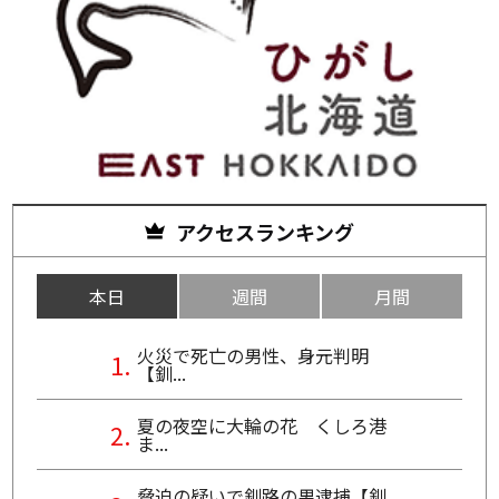
アクセスランキング
本日
週間
月間
火災で死亡の男性、身元判明
【釧...
夏の夜空に大輪の花 くしろ港
ま...
脅迫の疑いで釧路の男逮捕【釧