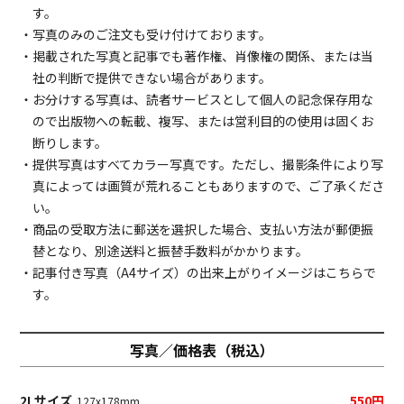
す。
・写真のみのご注文も受け付けております。
・掲載された写真と記事でも著作権、肖像権の関係、または当
社の判断で提供できない場合があります。
・お分けする写真は、読者サービスとして個人の記念保存用な
ので出版物への転載、複写、または営利目的の使用は固くお
断りします。
・提供写真はすべてカラー写真です。ただし、撮影条件により写
真によっては画質が荒れることもありますので、ご了承くださ
い。
・商品の受取方法に郵送を選択した場合、支払い方法が郵便振
替となり、別途送料と振替手数料がかかります。
・記事付き写真（A4サイズ）の出来上がりイメージは
こちら
で
す。
写真／価格表（税込）
2Lサイズ
550円
127x178mm