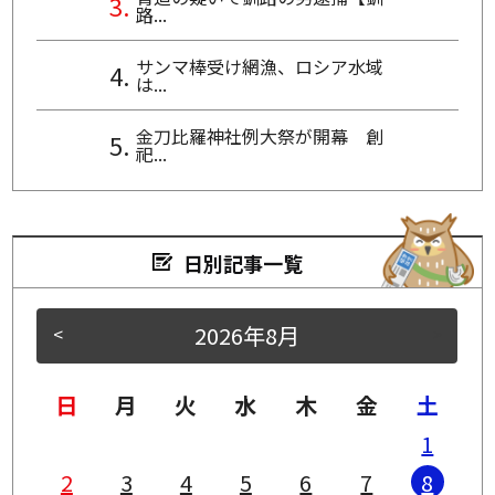
路...
サンマ棒受け網漁、ロシア水域
は...
金刀比羅神社例大祭が開幕 創
祀...
日別記事一覧
2026年8月
<
>
日
月
火
水
木
金
土
1
2
3
4
5
6
7
8