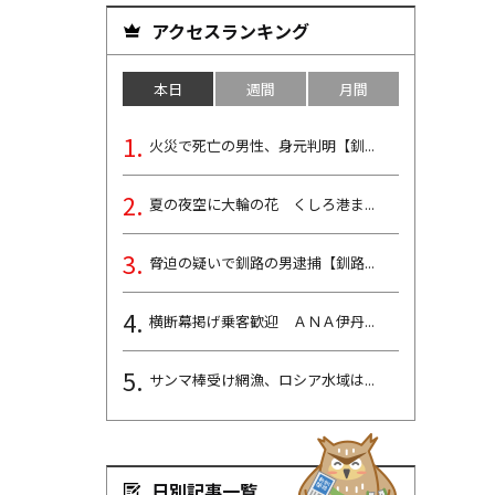
アクセスランキング
本日
週間
月間
火災で死亡の男性、身元判明【釧...
夏の夜空に大輪の花 くしろ港ま...
脅迫の疑いで釧路の男逮捕【釧路...
横断幕掲げ乗客歓迎 ＡＮＡ伊丹...
サンマ棒受け網漁、ロシア水域は...
日別記事一覧