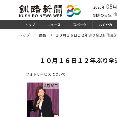
08
2026年
釧路の天気
トップ
ニュース
スポーツ
おくやみ
トップ
商品
１０月１６日１２年ぶり全道研修交流会 
１０月１６日１２年ぶり全
フォトサービスについて
4月30日