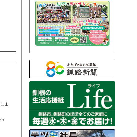
しま
い。