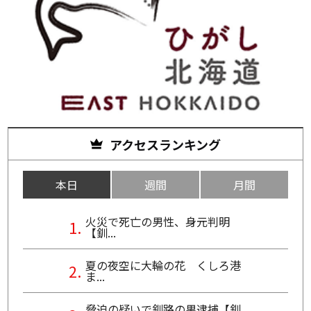
アクセスランキング
本日
週間
月間
火災で死亡の男性、身元判明
【釧...
夏の夜空に大輪の花 くしろ港
ま...
脅迫の疑いで釧路の男逮捕【釧