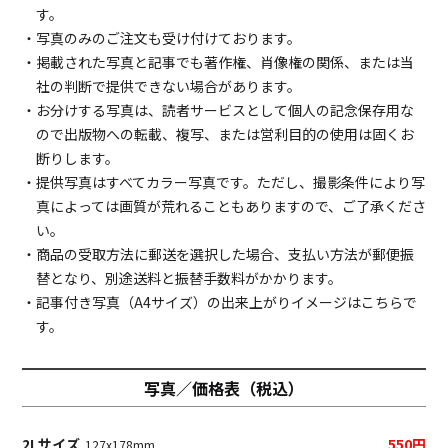
す。
・写真のみのご注文も受け付けております。
・掲載された写真と記事でも著作権、肖像権の関係、または当
社の判断で提供できない場合があります。
・お分けする写真は、読者サービスとして個人の記念保存用な
ので出版物への転載、複写、または営利目的の使用は固くお
断りします。
・提供写真はすべてカラー写真です。ただし、撮影条件により写
真によっては画質が荒れることもありますので、ご了承くださ
い。
・商品の受取方法に郵送を選択した場合、支払い方法が郵便振
替となり、別途送料と振替手数料がかかります。
・記事付き写真（A4サイズ）の出来上がりイメージは
こちら
で
す。
写真／価格表（税込）
2Lサイズ
550円
127x178mm