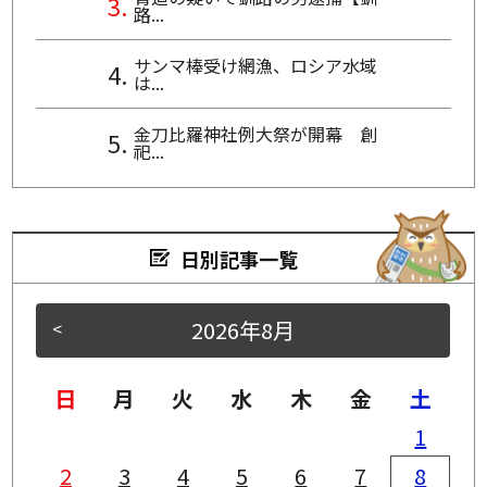
路...
サンマ棒受け網漁、ロシア水域
は...
金刀比羅神社例大祭が開幕 創
祀...
日別記事一覧
2026年8月
<
>
日
月
火
水
木
金
土
1
2
3
4
5
6
7
8