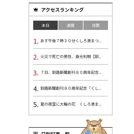
アクセスランキング
本日
週間
月間
あす午後７時３０分くしろ港まつ...
火災で死亡の男性、身元判明【釧...
７日、釧路新聞創刊８０周年記念...
釧路新聞創刊８０周年記念「くし...
夏の夜空に大輪の花 くしろ港ま...
日別記事一覧