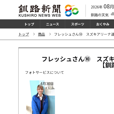
08
2026年
釧路の天気
トップ
ニュース
スポーツ
おくやみ
トップ
商品
フレッシュさん⑩ スズキアリーナ道東 
フレッシュさん⑩ スズ
【釧路
フォトサービスについて
4月30日