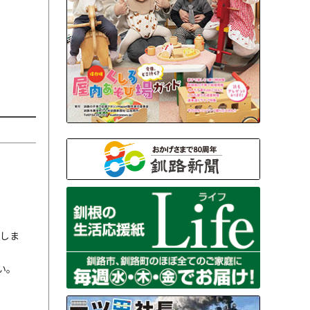
しま
い。