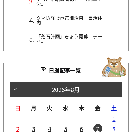
念...
クマ防除で電気柵活用 自治体
向...
「落石計画」きょう開幕 テー
マ...
日別記事一覧
2026年8月
<
>
日
月
火
水
木
金
土
1
2
3
4
5
6
7
8