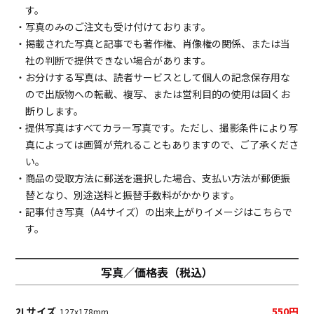
す。
・写真のみのご注文も受け付けております。
・掲載された写真と記事でも著作権、肖像権の関係、または当
社の判断で提供できない場合があります。
・お分けする写真は、読者サービスとして個人の記念保存用な
ので出版物への転載、複写、または営利目的の使用は固くお
断りします。
・提供写真はすべてカラー写真です。ただし、撮影条件により写
真によっては画質が荒れることもありますので、ご了承くださ
い。
・商品の受取方法に郵送を選択した場合、支払い方法が郵便振
替となり、別途送料と振替手数料がかかります。
・記事付き写真（A4サイズ）の出来上がりイメージは
こちら
で
す。
写真／価格表（税込）
2Lサイズ
550円
127x178mm