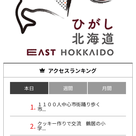
アクセスランキング
本日
週間
月間
１１００人中心市街踊り歩く
市...
クッキー作りで交流 鶴居の小
学...