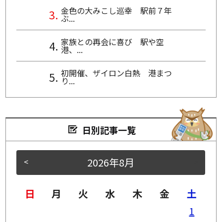
金色の大みこし巡幸 駅前７年
ぶ...
家族との再会に喜び 駅や空
港、...
初開催、ザイロン白熱 港まつ
り...
日別記事一覧
2026年8月
<
>
日
月
火
水
木
金
土
1