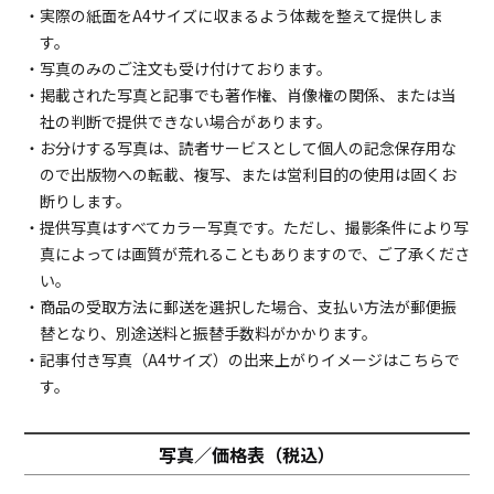
・実際の紙面をA4サイズに収まるよう体裁を整えて提供しま
す。
・写真のみのご注文も受け付けております。
・掲載された写真と記事でも著作権、肖像権の関係、または当
社の判断で提供できない場合があります。
・お分けする写真は、読者サービスとして個人の記念保存用な
ので出版物への転載、複写、または営利目的の使用は固くお
断りします。
・提供写真はすべてカラー写真です。ただし、撮影条件により写
真によっては画質が荒れることもありますので、ご了承くださ
い。
・商品の受取方法に郵送を選択した場合、支払い方法が郵便振
替となり、別途送料と振替手数料がかかります。
・記事付き写真（A4サイズ）の出来上がりイメージは
こちら
で
す。
写真／価格表（税込）