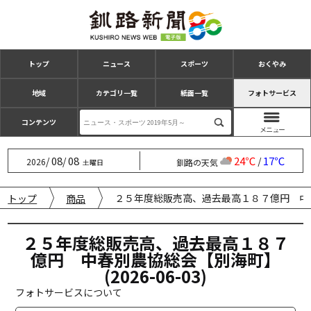
トップ
ニュース
スポーツ
おくやみ
地域
カテゴリ一覧
紙面一覧
フォトサービス
コンテンツ
08
08
24℃
17℃
/
/
/
2026
釧路の天気
土曜日
２５年度総販売高、過去最高１８７億円 中春別農
トップ
商品
２５年度総販売高、過去最高１８７
億円 中春別農協総会【別海町】
(2026-06-03)
フォトサービスについて