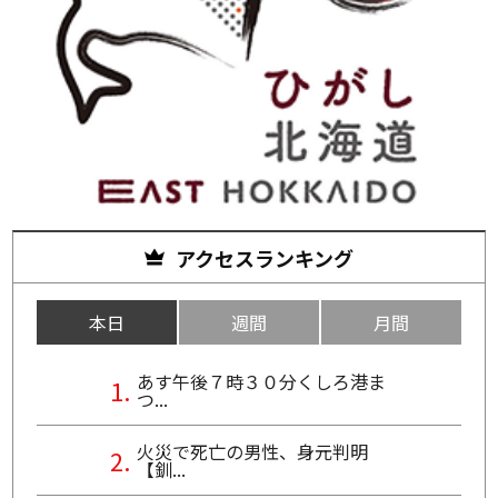
アクセスランキング
本日
週間
月間
あす午後７時３０分くしろ港ま
つ...
火災で死亡の男性、身元判明
【釧...