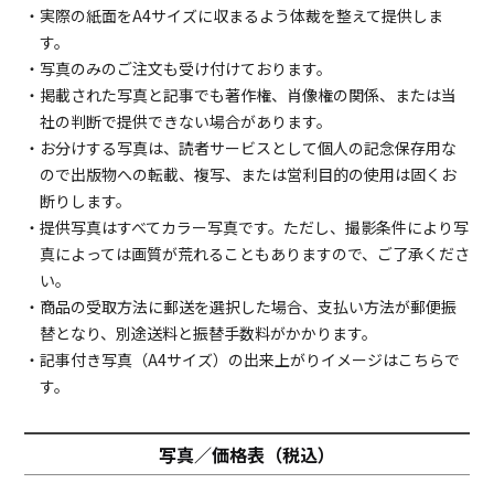
・実際の紙面をA4サイズに収まるよう体裁を整えて提供しま
す。
・写真のみのご注文も受け付けております。
・掲載された写真と記事でも著作権、肖像権の関係、または当
社の判断で提供できない場合があります。
・お分けする写真は、読者サービスとして個人の記念保存用な
ので出版物への転載、複写、または営利目的の使用は固くお
断りします。
・提供写真はすべてカラー写真です。ただし、撮影条件により写
真によっては画質が荒れることもありますので、ご了承くださ
い。
・商品の受取方法に郵送を選択した場合、支払い方法が郵便振
替となり、別途送料と振替手数料がかかります。
・記事付き写真（A4サイズ）の出来上がりイメージは
こちら
で
す。
写真／価格表（税込）