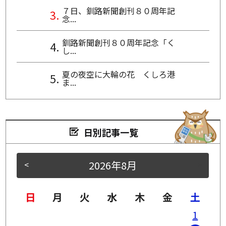
７日、釧路新聞創刊８０周年記
念...
釧路新聞創刊８０周年記念「く
し...
夏の夜空に大輪の花 くしろ港
ま...
日別記事一覧
2026年8月
<
>
日
月
火
水
木
金
土
1