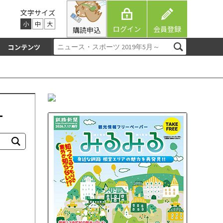
文字サイズ
小
中
大
ログイン
会員登録
購読申込
コンテンツ
-