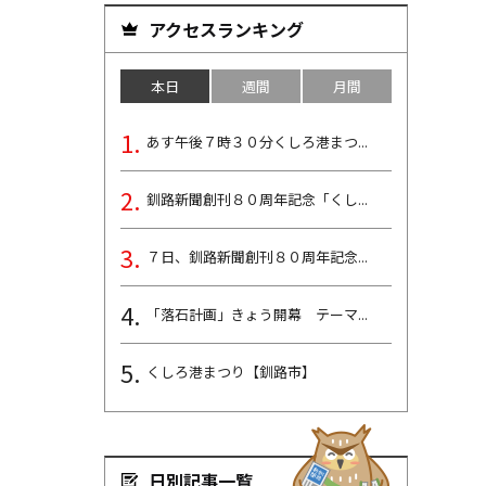
アクセスランキング
本日
週間
月間
あす午後７時３０分くしろ港まつ...
釧路新聞創刊８０周年記念「くし...
７日、釧路新聞創刊８０周年記念...
「落石計画」きょう開幕 テーマ...
くしろ港まつり【釧路市】
日別記事一覧