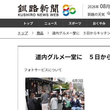
08
2026年
釧路の天気
トップ
ニュース
スポーツ
おくやみ
トップ
商品
道内グルメ一堂に ５日からキッチンカー
道内グルメ一堂に ５日からキ
フォトサービスについて
6月3日