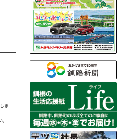
しま
い。