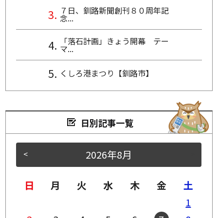
７日、釧路新聞創刊８０周年記
念...
「落石計画」きょう開幕 テー
マ...
くしろ港まつり【釧路市】
日別記事一覧
2026年8月
<
>
日
月
火
水
木
金
土
1