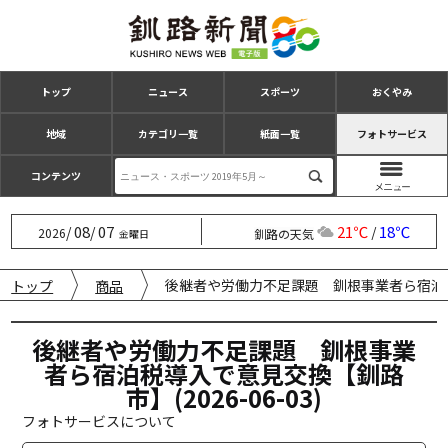
トップ
ニュース
スポーツ
おくやみ
地域
カテゴリ一覧
紙面一覧
フォトサービス
コンテンツ
08
07
21℃
18℃
/
/
/
2026
釧路の天気
金曜日
後継者や労働力不足課題 釧根事業者ら宿泊税導入
トップ
商品
後継者や労働力不足課題 釧根事業
者ら宿泊税導入で意見交換【釧路
市】(2026-06-03)
フォトサービスについて