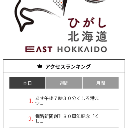
アクセスランキング
本日
週間
月間
あす午後７時３０分くしろ港ま
つ...
釧路新聞創刊８０周年記念「く
し...