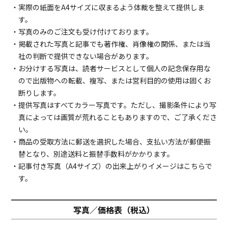
・実際の紙面をA4サイズに収まるよう体裁を整えて提供しま
す。
・写真のみのご注文も受け付けております。
・掲載された写真と記事でも著作権、肖像権の関係、または当
社の判断で提供できない場合があります。
・お分けする写真は、読者サービスとして個人の記念保存用な
ので出版物への転載、複写、または営利目的の使用は固くお
断りします。
・提供写真はすべてカラー写真です。ただし、撮影条件により写
真によっては画質が荒れることもありますので、ご了承くださ
い。
・商品の受取方法に郵送を選択した場合、支払い方法が郵便振
替となり、別途送料と振替手数料がかかります。
・記事付き写真（A4サイズ）の出来上がりイメージは
こちら
で
す。
写真／価格表（税込）