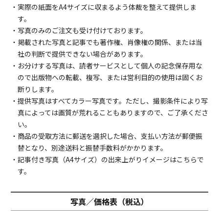
・実際の紙面をA4サイズに収まるよう体裁を整えて提供しま
す。
・写真のみのご注文も受け付けております。
・掲載された写真と記事でも著作権、肖像権の関係、または当
社の判断で提供できない場合があります。
・お分けする写真は、読者サービスとして個人の記念保存用な
ので出版物への転載、複写、または営利目的の使用は固くお
断りします。
・提供写真はすべてカラー写真です。ただし、撮影条件により写
真によっては画質が荒れることもありますので、ご了承くださ
い。
・商品の受取方法に郵送を選択した場合、支払い方法が郵便振
替となり、別途送料と振替手数料がかかります。
・記事付き写真（A4サイズ）の出来上がりイメージは
こちら
で
す。
写真／価格表（税込）