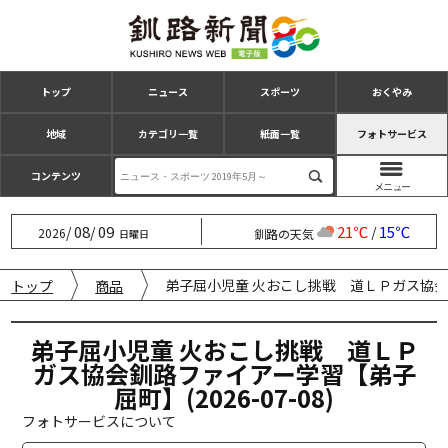
トップ
ニュース
スポーツ
おくやみ
地域
カテゴリ一覧
紙面一覧
フォトサービス
コンテンツ
08
09
21℃
15℃
/
/
/
2026
釧路の天気
日曜日
弟子屈小児童 火おこし挑戦 道ＬＰガス協会釧路
トップ
商品
弟子屈小児童 火おこし挑戦 道ＬＰ
ガス協会釧路ファイアー学習【弟子
屈町】(2026-07-08)
フォトサービスについて