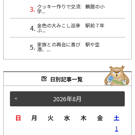
クッキー作りで交流 鶴居の小
学...
金色の大みこし巡幸 駅前７年
ぶ...
家族との再会に喜び 駅や空
港、...
日別記事一覧
2026年8月
<
>
日
月
火
水
木
金
土
1