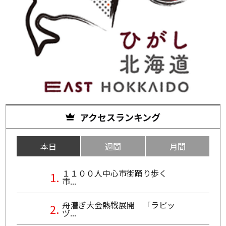
アクセスランキング
本日
週間
月間
１１００人中心市街踊り歩く
市...
舟漕ぎ大会熱戦展開 「ラピッ
ヅ...