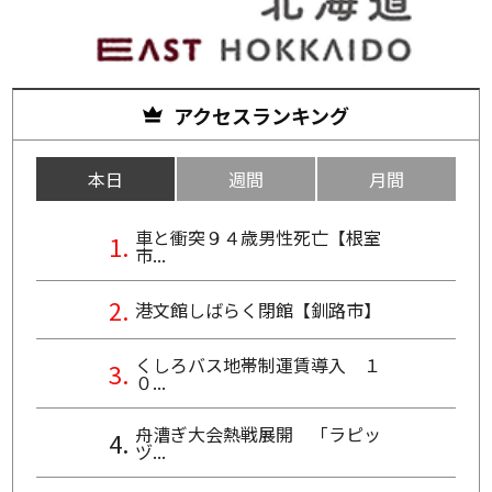
アクセスランキング
本日
週間
月間
車と衝突９４歳男性死亡【根室
市...
港文館しばらく閉館【釧路市】
くしろバス地帯制運賃導入 １
０...
舟漕ぎ大会熱戦展開 「ラピッ
ヅ...