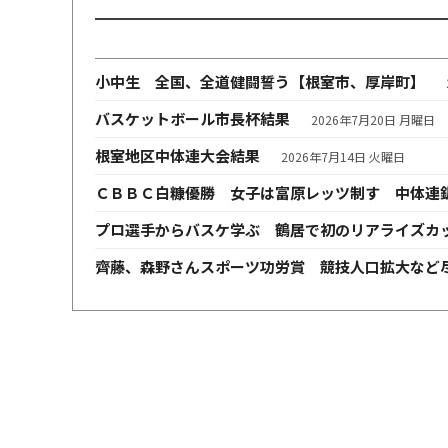
小中生 全国、全道健闘誓う【根室市、厚岸町】
バスケットボール市長杯結果
2026年7月20日 月曜日
根室地区中体連大会結果
2026年7月14日 火曜日
ＣＢＢＣ白糠優勝 女子は富原レッツ制す 中体連
プロ選手からバスケ学ぶ 鶴居で初のリアライズカ
齊藤、森野さんスポーツ功労賞 競技人口拡大など