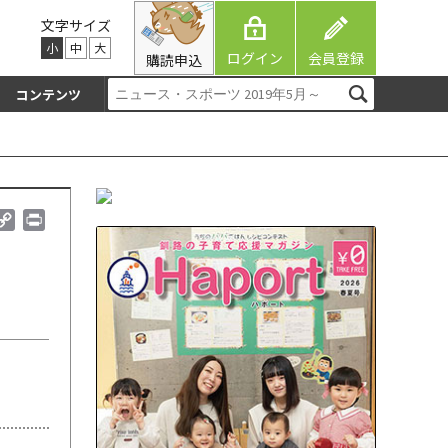
文字サイズ
小
中
大
ログイン
会員登録
購読申込
コンテンツ
C
P
o
r
p
i
y
n
L
t
i
n
k