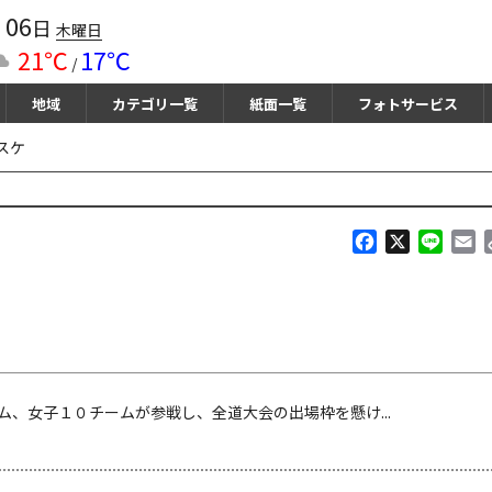
06
月
日
木曜日
21℃
17℃
/
地域
カテゴリ一覧
紙面一覧
フォトサービス
スケ
F
X
L
E
a
i
m
c
n
a
e
e
i
b
l
o
o
k
、女子１０チームが参戦し、全道大会の出場枠を懸け...