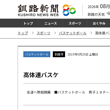
08
2026年
釧路の天気
トップ
ニュース
スポーツ
おくやみ
トップ
スポーツ
バスケットボール
高体連バ
バスケットボール
釧路市
2019年5月25日 土曜日
高体連バスケ
全道へ熱戦開幕 ■バスケットボール 男子１９チーム