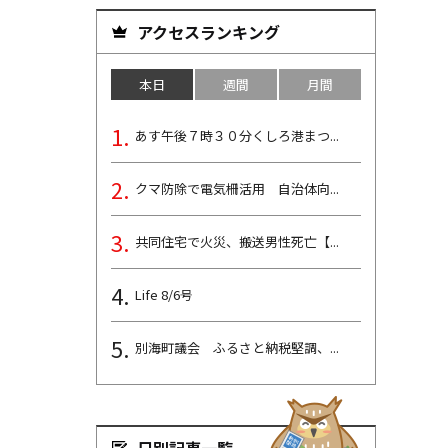
アクセスランキング
本日
週間
月間
あす午後７時３０分くしろ港まつ...
クマ防除で電気柵活用 自治体向...
共同住宅で火災、搬送男性死亡【...
Life 8/6号
別海町議会 ふるさと納税堅調、...
日別記事一覧