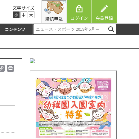
文字サイズ
小
中
大
ログイン
会員登録
購読申込
コンテンツ
C
P
o
r
p
i
y
n
L
t
i
n
k