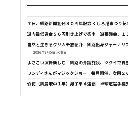
７日、釧路新聞創刊８０周年記念 くしろ港まつり花
道内最低賃金５６円引き上げで答申 道審議会、１
自然と生きるクリカチ族紹介 釧路出身ジャーナリ
2026年8月5日 水曜日
よさこい演舞楽しむ 釧路の介護施設、ツクイで夏
ワンディさんがマジックショー 毎月開催、次回２
竹花（釧鳥取中１年）男子単４連覇 卓球道選手権