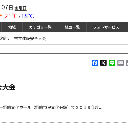
07
月
日
金曜日
21℃
18℃
/
地域
カテゴリ一覧
紙面一覧
フォトサービス
滅誓う 村井建設安全大会
F
X
L
E
a
i
m
c
n
a
e
e
i
全大会
b
l
o
o
k
釧路文化ホール（釧路市民文化会館）で２０１９年度...