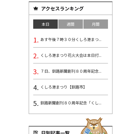
アクセスランキング
本日
週間
月間
あす午後７時３０分くしろ港まつ...
くしろ港まつり花火大会は本日打...
７日、釧路新聞創刊８０周年記念...
くしろ港まつり【釧路市】
釧路新聞創刊８０周年記念「くし...
日別記事一覧