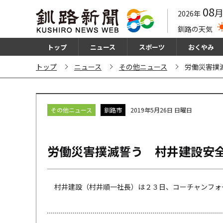
08
2026年
釧路の天気
トップ
ニュース
スポーツ
おくやみ
トップ
ニュース
その他ニュース
労働災害撲
その他ニュース
釧路市
2019年5月26日 日曜日
労働災害撲滅誓う 村井建設安
村井建設（村井順一社長）は２３日、コーチャンフォー