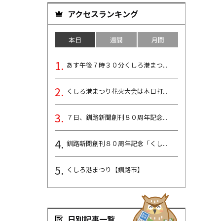
アクセスランキング
本日
週間
月間
あす午後７時３０分くしろ港まつ...
くしろ港まつり花火大会は本日打...
７日、釧路新聞創刊８０周年記念...
釧路新聞創刊８０周年記念「くし...
くしろ港まつり【釧路市】
日別記事一覧