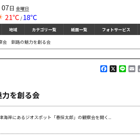
07
月
日
金曜日
21℃
18℃
/
地域
カテゴリ一覧
紙面一覧
フォトサービス
察会 釧路の魅力を創る会
F
X
L
E
a
i
m
c
n
a
e
e
i
魅力を創る会
b
l
o
o
k
海岸にあるジオスポット「春採太郎」の観察会を開く...