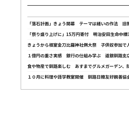
「落石計画」きょう開幕 テーマは繕いの作法 旧
「祭り盛り上げに」15万円寄付 明治安田生命中標
きょうから根室金刀比羅神社例大祭 子供奴参加で
１億円の重さ実感 銀行の仕組み学ぶ 道銀釧路支
食や物産で釧路楽しむ あすまでグルメガーデン、
１０月に料理や語学教室開催 釧路日韓友好親善協