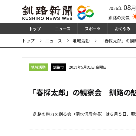
08
2026年
釧路の天気
トップ
ニュース
スポーツ
おくやみ
トップ
ニュース
地域活動
「春採太郎」の観
地域活動
釧路市
2019年5月31日 金曜日
「春採太郎」の観察会 釧路の
釧路の魅力を創る会（清水信彦会長）は６月５日、興津