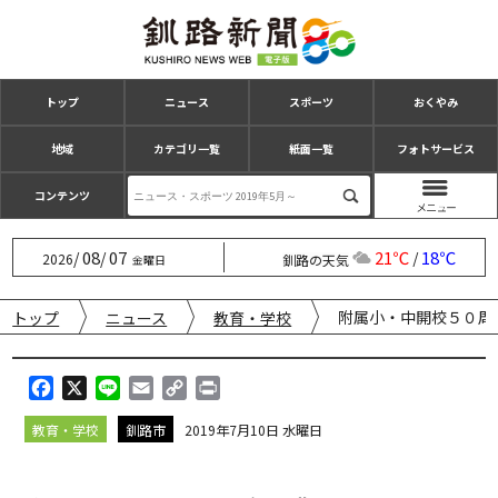
トップ
ニュース
スポーツ
おくやみ
地域
カテゴリ一覧
紙面一覧
フォトサービス
コンテンツ
08
07
21℃
18℃
/
/
/
2026
釧路の天気
金曜日
附属小・中開校５０周
トップ
ニュース
教育・学校
F
X
L
E
C
P
a
i
m
o
r
教育・学校
釧路市
2019年7月10日 水曜日
c
n
a
p
i
e
e
i
y
n
b
l
L
t