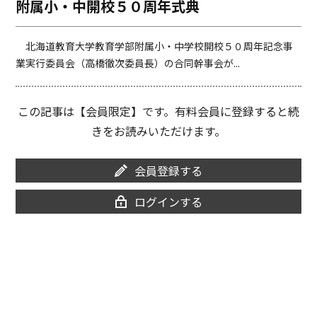
附属小・中開校５０周年式典
o
i
o
n
k
k
北海道教育大学教育学部附属小・中学校開校５０周年記念事
業実行委員会（高橋徹次委員長）の合同幹事会が...
この記事は【会員限定】です。有料会員に登録すると続
きをお読みいただけます。
会員登録する
ログインする