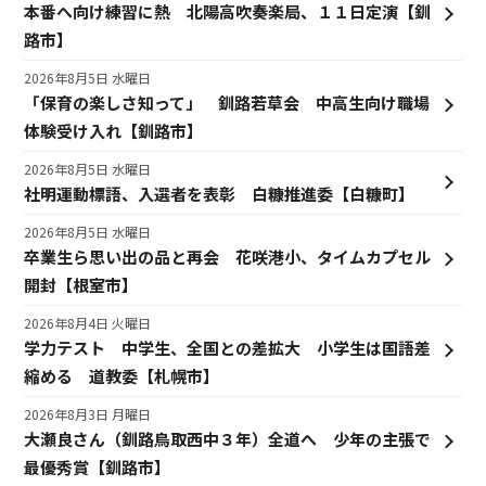
本番へ向け練習に熱 北陽高吹奏楽局、１１日定演【釧
路市】
2026年8月5日 水曜日
「保育の楽しさ知って」 釧路若草会 中高生向け職場
体験受け入れ【釧路市】
2026年8月5日 水曜日
社明運動標語、入選者を表彰 白糠推進委【白糠町】
2026年8月5日 水曜日
卒業生ら思い出の品と再会 花咲港小、タイムカプセル
開封【根室市】
2026年8月4日 火曜日
学力テスト 中学生、全国との差拡大 小学生は国語差
縮める 道教委【札幌市】
2026年8月3日 月曜日
大瀬良さん（釧路鳥取西中３年）全道へ 少年の主張で
最優秀賞【釧路市】