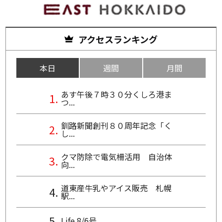
アクセスランキング
本日
週間
月間
あす午後７時３０分くしろ港ま
つ...
釧路新聞創刊８０周年記念「く
し...
クマ防除で電気柵活用 自治体
向...
道東産牛乳やアイス販売 札幌
駅...
Life 8/6号