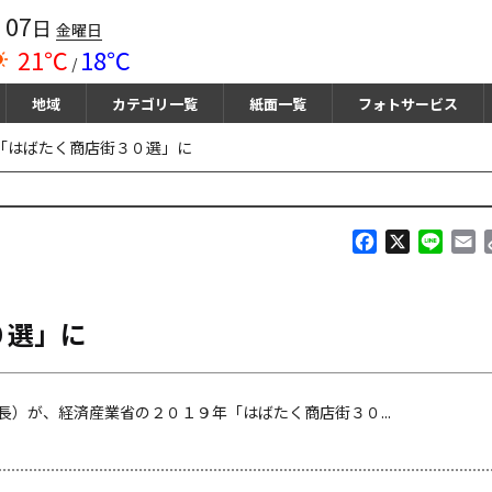
07
月
日
金曜日
21℃
18℃
/
地域
カテゴリ一覧
紙面一覧
フォトサービス
「はばたく商店街３０選」に
F
X
L
E
a
i
m
c
n
a
e
e
i
０選」に
b
l
o
o
k
）が、経済産業省の２０１９年「はばたく商店街３０...