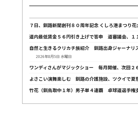
７日、釧路新聞創刊８０周年記念 くしろ港まつり花
道内最低賃金５６円引き上げで答申 道審議会、１
自然と生きるクリカチ族紹介 釧路出身ジャーナリ
2026年8月5日 水曜日
ワンディさんがマジックショー 毎月開催、次回２
よさこい演舞楽しむ 釧路の介護施設、ツクイで夏
竹花（釧鳥取中１年）男子単４連覇 卓球道選手権