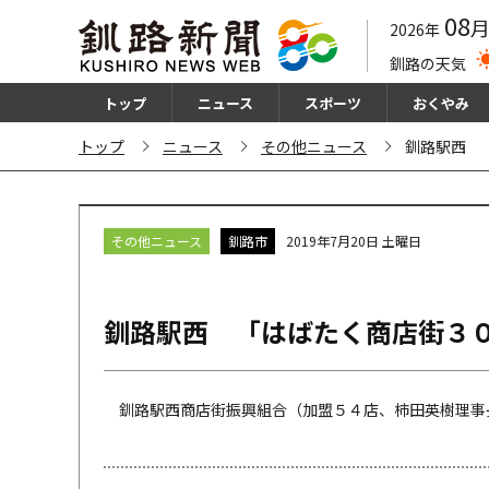
08
2026年
釧路の天気
トップ
ニュース
スポーツ
おくやみ
トップ
ニュース
その他ニュース
釧路駅西 
その他ニュース
釧路市
2019年7月20日 土曜日
釧路駅西 「はばたく商店街３
釧路駅西商店街振興組合（加盟５４店、柿田英樹理事長