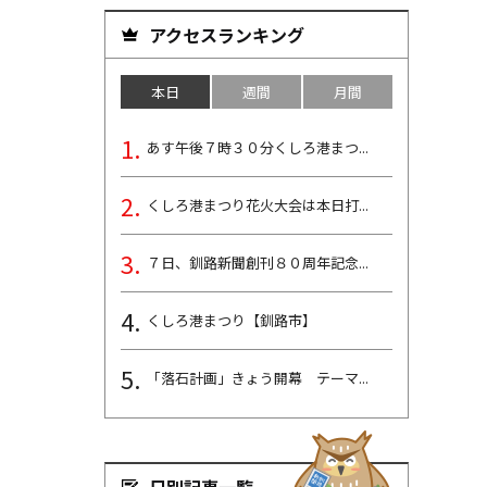
アクセスランキング
本日
週間
月間
あす午後７時３０分くしろ港まつ...
くしろ港まつり花火大会は本日打...
７日、釧路新聞創刊８０周年記念...
くしろ港まつり【釧路市】
「落石計画」きょう開幕 テーマ...
日別記事一覧