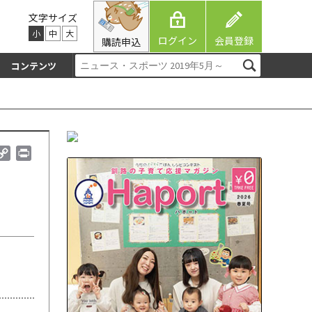
文字サイズ
小
中
大
ログイン
会員登録
購読申込
コンテンツ
C
P
o
r
p
i
y
n
L
t
i
n
k