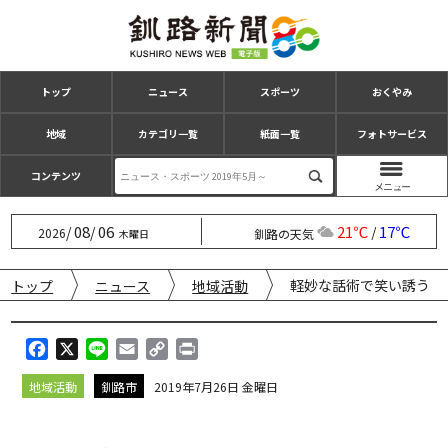
トップ
ニュース
スポーツ
おくやみ
地域
カテゴリ一覧
紙面一覧
フォトサービス
コンテンツ
08
06
21℃
17℃
/
/
/
2026
釧路の天気
木曜日
軽妙な話術で笑い誘う
トップ
ニュース
地域活動
F
X
L
E
C
P
a
i
m
o
r
地域活動
釧路市
2019年7月26日 金曜日
c
n
a
p
i
e
e
i
y
n
b
l
L
t