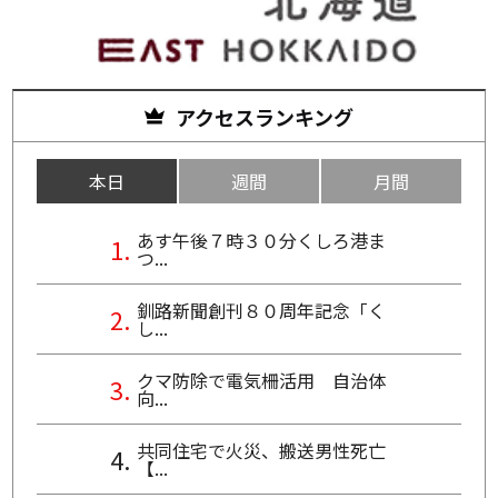
アクセスランキング
本日
週間
月間
あす午後７時３０分くしろ港ま
つ...
釧路新聞創刊８０周年記念「く
し...
クマ防除で電気柵活用 自治体
向...
共同住宅で火災、搬送男性死亡
【...