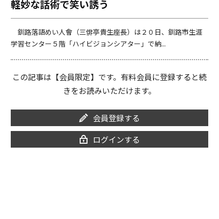
軽妙な話術で笑い誘う
o
i
o
n
k
k
釧路落語めい人會（三俳亭貴生座長）は２０日、釧路市生涯
学習センター５階「ハイビジョンシアター」で納...
この記事は【会員限定】です。有料会員に登録すると続
きをお読みいただけます。
会員登録する
ログインする