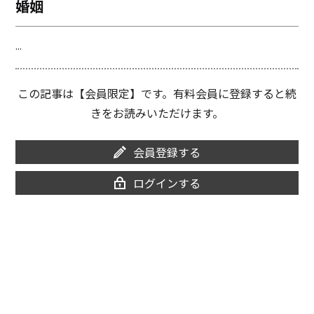
婚姻
o
i
o
n
k
k
...
この記事は【会員限定】です。有料会員に登録すると続
きをお読みいただけます。
会員登録する
ログインする