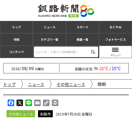
トップ
ニュース
スポーツ
おくやみ
地域
カテゴリ一覧
紙面一覧
フォトサービス
コンテンツ
08
09
21℃
15℃
/
/
/
2026
釧路の天気
日曜日
婚姻
トップ
ニュース
その他ニュース
F
X
L
E
C
P
a
i
m
o
r
その他ニュース
釧路市
2019年7月26日 金曜日
c
n
a
p
i
e
e
i
y
n
b
l
L
t