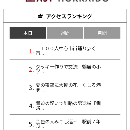
アクセスランキング
本日
週間
月間
１１００人中心市街踊り歩く
市...
クッキー作りで交流 鶴居の小
学...
夏の夜空に大輪の花 くしろ港
ま...
脅迫の疑いで釧路の男逮捕【釧
路...
金色の大みこし巡幸 駅前７年
ぶ...