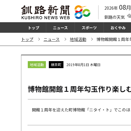
08
2026年
釧路の天気
トップ
ニュース
スポーツ
おくやみ
トップ
ニュース
地域活動
博物館開館１周年
地域活動
標茶町
2019年8月1日 木曜日
博物館開館１周年勾玉作り楽し
開館１周年を迎えた町博物館「ニタイ・ト」でこのほど