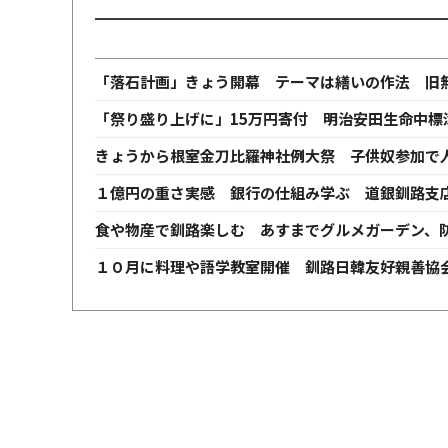
「落石計画」きょう開幕 テーマは繕いの作法 旧
「祭り盛り上げに」15万円寄付 明治安田生命中標
きょうから根室金刀比羅神社例大祭 子供奴参加で
１億円の重さ実感 銀行の仕組み学ぶ 道銀釧路支
食や物産で釧路楽しむ あすまでグルメガーデン、
１０月に料理や語学教室開催 釧路日韓友好親善協