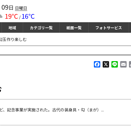
09
月
日
日曜日
19℃
16℃
/
地域
カテゴリ一覧
紙面一覧
フォトサービス
勾玉作り楽しむ
F
X
L
E
a
i
m
c
n
a
e
e
i
む
b
l
o
o
k
、記念事業が実施された。古代の装身具・勾（まが）...