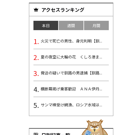
アクセスランキング
本日
週間
月間
火災で死亡の男性、身元判明【釧...
夏の夜空に大輪の花 くしろ港ま...
脅迫の疑いで釧路の男逮捕【釧路...
横断幕掲げ乗客歓迎 ＡＮＡ伊丹...
サンマ棒受け網漁、ロシア水域は...
日別記事一覧