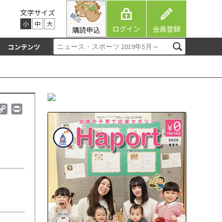
文字サイズ
小
中
大
ログイン
会員登録
購読申込
コンテンツ
C
P
o
r
p
i
y
n
L
t
i
n
k