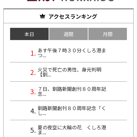
アクセスランキング
本日
週間
月間
あす午後７時３０分くしろ港ま
つ...
火災で死亡の男性、身元判明
【釧...
７日、釧路新聞創刊８０周年記
念...
釧路新聞創刊８０周年記念「く
し...
夏の夜空に大輪の花 くしろ港
ま...