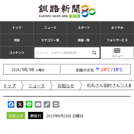
トップ
ニュース
スポーツ
おくやみ
地域
カテゴリ一覧
紙面一覧
フォトサービス
コンテンツ
08
08
24℃
18℃
/
/
/
2026
釧路の天気
土曜日
石丸さん田村さん二人展
トップ
ニュース
お知らせ
F
X
L
E
C
P
a
i
m
o
r
お知らせ
鶴居村
2019年8月18日 日曜日
c
n
a
p
i
e
e
i
y
n
b
l
L
t