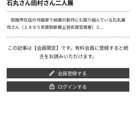
石丸さん田村さん二人展
o
i
o
n
k
k
釧路市在住の作曲家で絵画の創作にも取り組んでいる石丸基
司さん（１９９５年度釧新郷土芸術賞受賞者）と...
この記事は【会員限定】です。有料会員に登録すると続
きをお読みいただけます。
会員登録する
ログインする