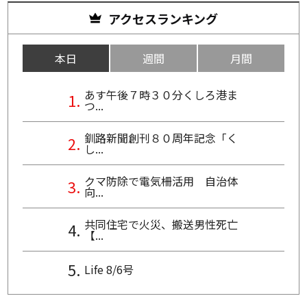
アクセスランキング
本日
週間
月間
あす午後７時３０分くしろ港ま
つ...
釧路新聞創刊８０周年記念「く
し...
クマ防除で電気柵活用 自治体
向...
共同住宅で火災、搬送男性死亡
【...
Life 8/6号