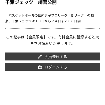
千葉ジェッツ 練習公開
o
i
o
n
k
k
バスケットボールの国内男子プロリーグ「Ｂリーグ」の強
豪、千葉ジェッツは１９日から２４日までの６日間...
この記事は【会員限定】です。有料会員に登録すると続
きをお読みいただけます。
会員登録する
ログインする