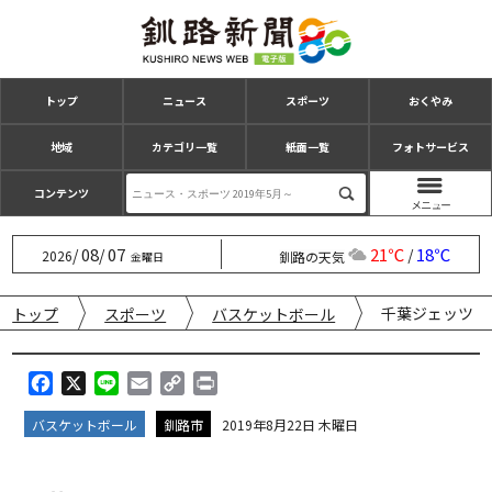
トップ
ニュース
スポーツ
おくやみ
地域
カテゴリ一覧
紙面一覧
フォトサービス
コンテンツ
08
07
21℃
18℃
/
/
/
2026
釧路の天気
金曜日
千葉ジェッツ 
トップ
スポーツ
バスケットボール
F
X
L
E
C
P
a
i
m
o
r
バスケットボール
釧路市
2019年8月22日 木曜日
c
n
a
p
i
e
e
i
y
n
b
l
L
t