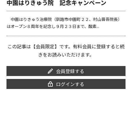
中園はりきゅう院 記念キャンペーン
o
i
o
n
k
k
中園はりきゅう治療院（釧路市中園町２２、村山晋吾院長）
はオープン８周年を記念し９月２３日まで、酸素...
この記事は【会員限定】です。有料会員に登録すると続
きをお読みいただけます。
会員登録する
ログインする