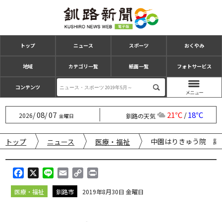
トップ
ニュース
スポーツ
おくやみ
地域
カテゴリ一覧
紙面一覧
フォトサービス
コンテンツ
08
07
21℃
18℃
/
/
/
2026
釧路の天気
金曜日
中園はりきゅう院 記
トップ
ニュース
医療・福祉
F
X
L
E
C
P
a
i
m
o
r
医療・福祉
釧路市
2019年8月30日 金曜日
c
n
a
p
i
e
e
i
y
n
b
l
L
t