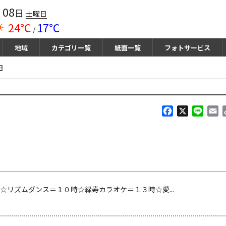
08
月
日
土曜日
24℃
17℃
/
地域
カテゴリ一覧
紙面一覧
フォトサービス
日
F
X
L
E
a
i
m
c
n
a
e
e
i
b
l
o
o
k
ズムダンス＝１０時☆緑寿カラオケ＝１３時☆愛...