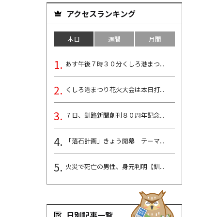
アクセスランキング
本日
週間
月間
あす午後７時３０分くしろ港まつ...
くしろ港まつり花火大会は本日打...
７日、釧路新聞創刊８０周年記念...
「落石計画」きょう開幕 テーマ...
火災で死亡の男性、身元判明【釧...
日別記事一覧