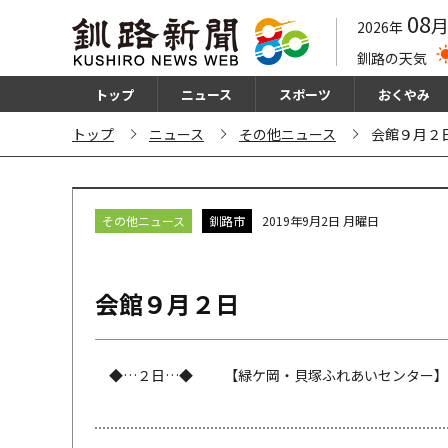
08
2026年
釧路の天気
トップ
ニュース
スポーツ
おくやみ
トップ
ニュース
その他ニュース
会館９月２
その他ニュース
釧路市
2019年9月2日 月曜日
会館９月２日
◆…２日…◆ 【緑ケ岡・貝塚ふれあいセンター】☆リ