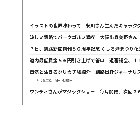
イラストの世界味わって 米川さん生んだキャラク
涼しい釧路でパークゴルフ満喫 大阪出身美野さん
７日、釧路新聞創刊８０周年記念 くしろ港まつり花
道内最低賃金５６円引き上げで答申 道審議会、１
自然と生きるクリカチ族紹介 釧路出身ジャーナリ
2026年8月5日 水曜日
ワンディさんがマジックショー 毎月開催、次回２