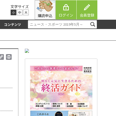
文字サイズ
小
中
大
ログイン
会員登録
購読申込
コンテンツ
C
P
o
r
p
i
y
n
L
t
i
n
k