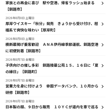
家族との再会に喜び 駅や空港、帰省ラッシュ始まる
【釧路市】
2026年8月8日 土曜日
厚岸ウイスキー「秋分」発売 きょうから受け付け、柑
橘系で爽快な味わい【厚岸町】
2026年8月8日 土曜日
横断幕掲げ乗客歓迎 ＡＮＡ伊丹線季節運航、釧路空港
に初便到着【釧路市】
2026年8月7日 金曜日
子供向けの催し多彩 釧路陵墓公苑１５、１６日に「夏
の縁日」【釧路町】
2026年8月7日 金曜日
営業力を身に付けよう 帝国データバンク、１０月から
研修【釧路市】
2026年8月7日 金曜日
日本製の服、９日から販売 １０ＹＣが道内を車で巡る