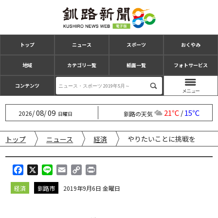
トップ
ニュース
スポーツ
おくやみ
地域
カテゴリ一覧
紙面一覧
フォトサービス
コンテンツ
08
09
21℃
15℃
/
/
/
2026
釧路の天気
日曜日
やりたいことに挑戦を
トップ
ニュース
経済
F
X
L
E
C
P
a
i
m
o
r
経済
釧路市
2019年9月6日 金曜日
c
n
a
p
i
e
e
i
y
n
b
l
L
t