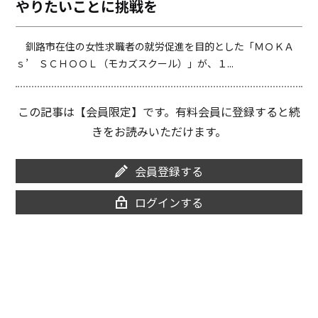
やりたいことに挑戦を
o
i
o
n
k
k
釧路市在住の女性求職者の就労促進を目的とした「ＭＯＫＡ
ｓ’ ＳＣＨＯＯＬ（モカズスクール）」が、１...
この記事は【会員限定】です。有料会員に登録すると続
きをお読みいただけます。
会員登録する
ログインする