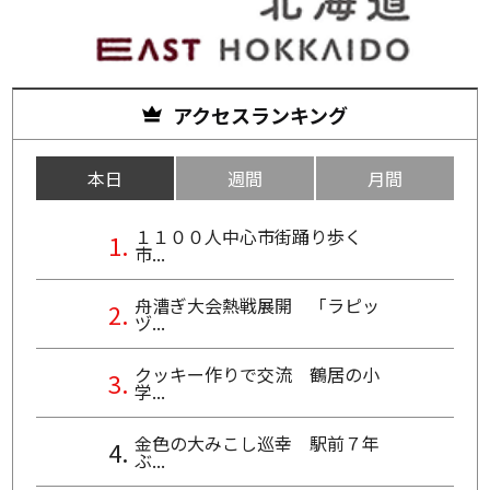
アクセスランキング
本日
週間
月間
１１００人中心市街踊り歩く
市...
舟漕ぎ大会熱戦展開 「ラピッ
ヅ...
クッキー作りで交流 鶴居の小
学...
金色の大みこし巡幸 駅前７年
ぶ...