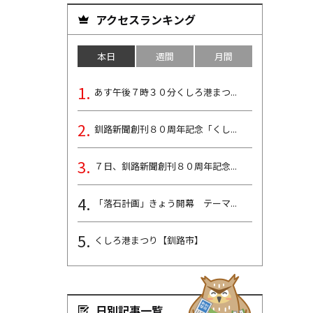
アクセスランキング
本日
週間
月間
あす午後７時３０分くしろ港まつ...
釧路新聞創刊８０周年記念「くし...
７日、釧路新聞創刊８０周年記念...
「落石計画」きょう開幕 テーマ...
くしろ港まつり【釧路市】
日別記事一覧