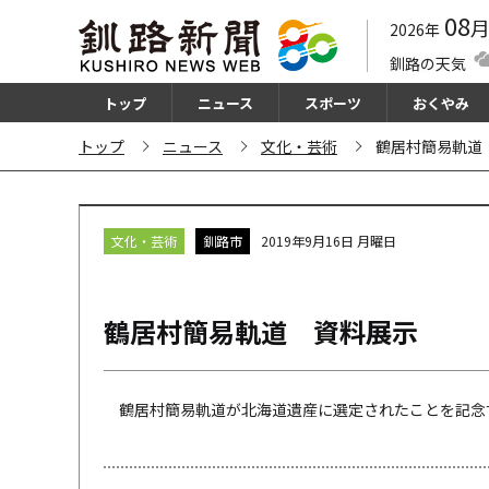
08
2026年
釧路の天気
トップ
ニュース
スポーツ
おくやみ
トップ
ニュース
文化・芸術
鶴居村簡易軌道
文化・芸術
釧路市
2019年9月16日 月曜日
鶴居村簡易軌道 資料展示
鶴居村簡易軌道が北海道遺産に選定されたことを記念する