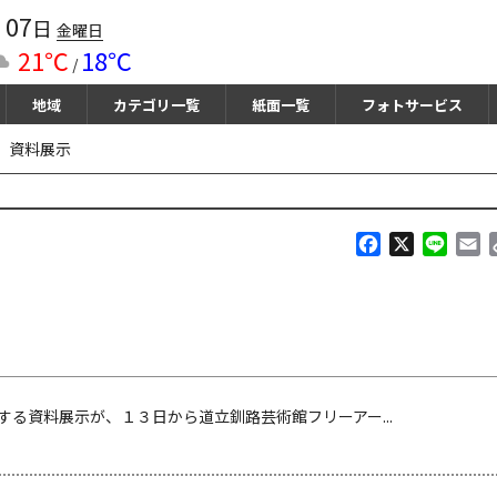
07
月
日
金曜日
21℃
18℃
/
地域
カテゴリ一覧
紙面一覧
フォトサービス
 資料展示
F
X
L
E
a
i
m
c
n
a
e
e
i
b
l
o
o
k
資料展示が、１３日から道立釧路芸術館フリーアー...