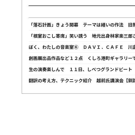
「落石計画」きょう開幕 テーマは繕いの作法 旧
「根室おこし寄席」笑い誘う 地元出身林家楽三郎
ぼく、わたしの音楽室⑥ ＤＡＶＩ．ＣＡＦＥ 川
創画展出品作品など１２点 くしろ港町ギャラリー
生の演奏楽しんで １１日、しべつグランドビート
翻訳の考え方、テクニック紹介 越前氏講演会【釧