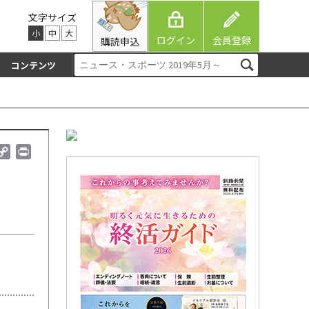
文字サイズ
小
中
大
ログイン
会員登録
購読申込
コンテンツ
C
P
o
r
p
i
y
n
L
t
i
n
k