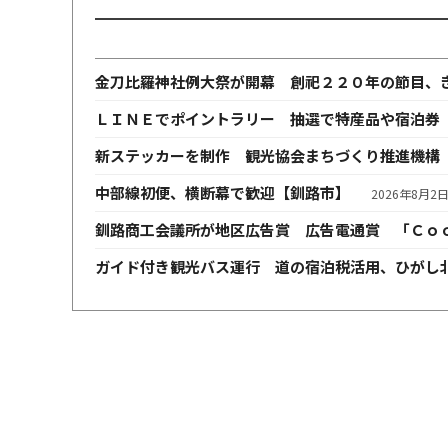
金刀比羅神社例大祭が開幕 創祀２２０年の節目、
ＬＩＮＥでポイントラリー 抽選で特産品や宿泊券
新ステッカーを制作 観光協会まちづくり推進機構
中部線初便、横断幕で歓迎【釧路市】
2026年8月2
釧路商工会議所が地区広告賞 広告電通賞 「Ｃｏ
ガイド付き観光バス運行 道の宿泊税活用、ひがし