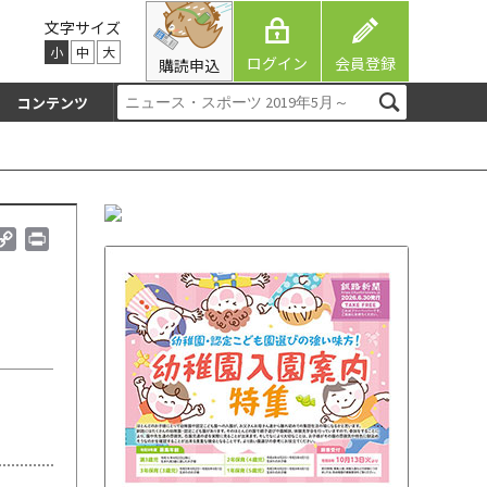
文字サイズ
小
中
大
ログイン
会員登録
購読申込
コンテンツ
C
P
o
r
p
i
y
n
L
t
i
n
k