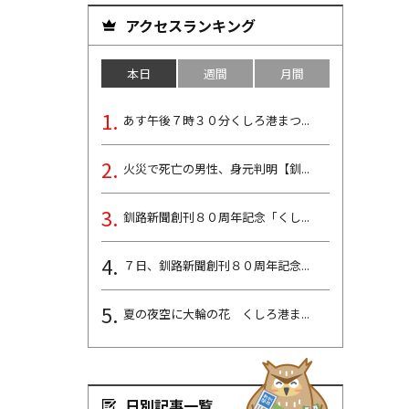
アクセスランキング
本日
週間
月間
あす午後７時３０分くしろ港まつ...
火災で死亡の男性、身元判明【釧...
釧路新聞創刊８０周年記念「くし...
７日、釧路新聞創刊８０周年記念...
夏の夜空に大輪の花 くしろ港ま...
日別記事一覧