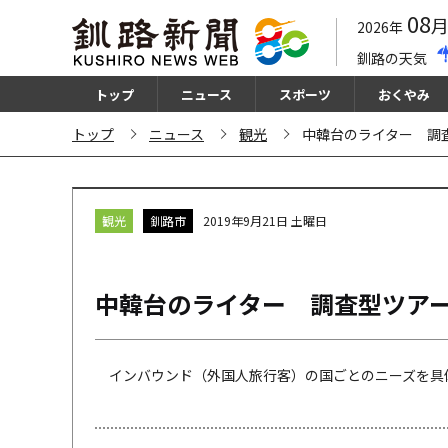
08
2026年
釧路の天気
トップ
ニュース
スポーツ
おくやみ
トップ
ニュース
観光
中韓台のライター 調
観光
釧路市
2019年9月21日 土曜日
中韓台のライター 調査型ツア
インバウンド（外国人旅行客）の国ごとのニーズを具体的