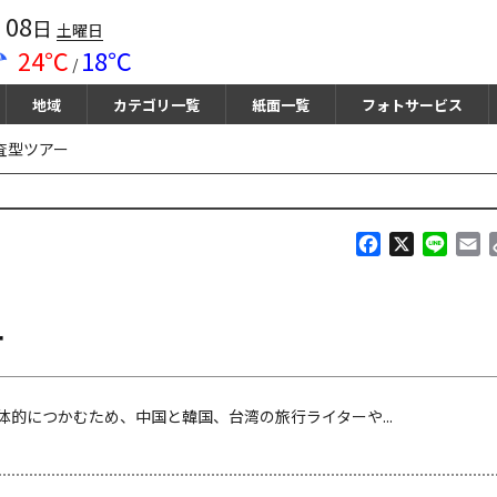
08
月
日
土曜日
24℃
18℃
/
地域
カテゴリ一覧
紙面一覧
フォトサービス
査型ツアー
F
X
L
E
a
i
m
c
n
a
e
e
i
ー
b
l
o
o
k
につかむため、中国と韓国、台湾の旅行ライターや...