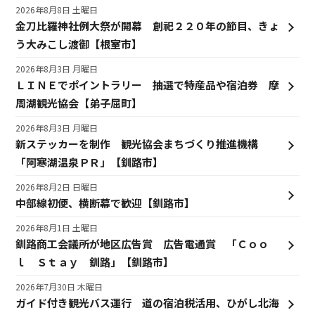
2026年8月8日 土曜日
金刀比羅神社例大祭が開幕 創祀２２０年の節目、きょ
う大みこし渡御【根室市】
2026年8月3日 月曜日
ＬＩＮＥでポイントラリー 抽選で特産品や宿泊券 摩
周湖観光協会【弟子屈町】
2026年8月3日 月曜日
新ステッカーを制作 観光協会まちづくり推進機構
「阿寒湖温泉ＰＲ」【釧路市】
2026年8月2日 日曜日
中部線初便、横断幕で歓迎【釧路市】
2026年8月1日 土曜日
釧路商工会議所が地区広告賞 広告電通賞 「Ｃｏｏ
ｌ Ｓｔａｙ 釧路」【釧路市】
2026年7月30日 木曜日
ガイド付き観光バス運行 道の宿泊税活用、ひがし北海