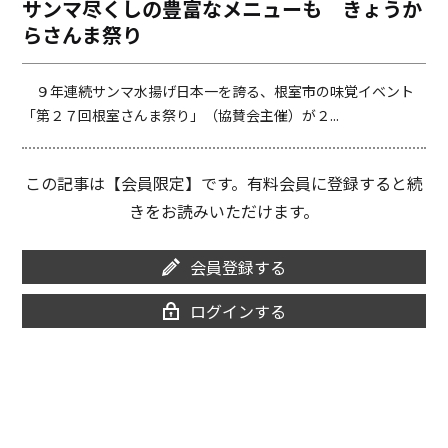
サンマ尽くしの豊富なメニューも きょうか
o
i
らさんま祭り
o
n
k
k
９年連続サンマ水揚げ日本一を誇る、根室市の味覚イベント
「第２７回根室さんま祭り」（協賛会主催）が２...
この記事は【会員限定】です。有料会員に登録すると続
きをお読みいただけます。
会員登録する
ログインする