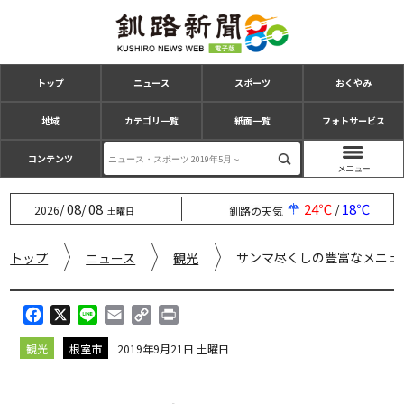
トップ
ニュース
スポーツ
おくやみ
地域
カテゴリ一覧
紙面一覧
フォトサービス
コンテンツ
08
08
24℃
18℃
/
/
/
2026
釧路の天気
土曜日
サンマ尽くしの豊富なメニュ
トップ
ニュース
観光
F
X
L
E
C
P
a
i
m
o
r
観光
根室市
2019年9月21日 土曜日
c
n
a
p
i
e
e
i
y
n
b
l
L
t