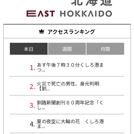
アクセスランキング
本日
週間
月間
あす午後７時３０分くしろ港ま
つ...
火災で死亡の男性、身元判明
【釧...
釧路新聞創刊８０周年記念「く
し...
夏の夜空に大輪の花 くしろ港
ま...