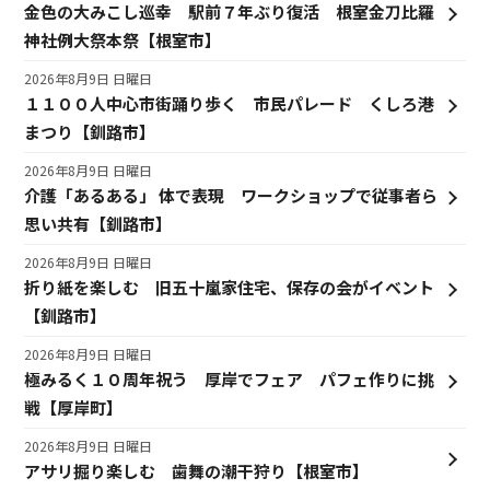
金色の大みこし巡幸 駅前７年ぶり復活 根室金刀比羅
神社例大祭本祭【根室市】
2026年8月9日 日曜日
１１００人中心市街踊り歩く 市民パレード くしろ港
まつり【釧路市】
2026年8月9日 日曜日
介護「あるある」 体で表現 ワークショップで従事者ら
思い共有【釧路市】
2026年8月9日 日曜日
折り紙を楽しむ 旧五十嵐家住宅、保存の会がイベント
【釧路市】
2026年8月9日 日曜日
極みるく１０周年祝う 厚岸でフェア パフェ作りに挑
戦【厚岸町】
2026年8月9日 日曜日
アサリ掘り楽しむ 歯舞の潮干狩り【根室市】