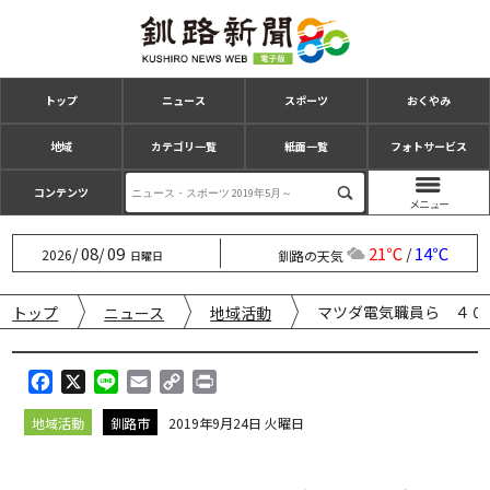
トップ
ニュース
スポーツ
おくやみ
地域
カテゴリ一覧
紙面一覧
フォトサービス
コンテンツ
08
09
21℃
14℃
/
/
/
2026
釧路の天気
日曜日
マツダ電気職員ら ４０
トップ
ニュース
地域活動
F
X
L
E
C
P
a
i
m
o
r
地域活動
釧路市
2019年9月24日 火曜日
c
n
a
p
i
e
e
i
y
n
b
l
L
t