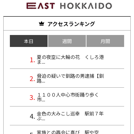
アクセスランキング
本日
週間
月間
夏の夜空に大輪の花 くしろ港
ま...
脅迫の疑いで釧路の男逮捕【釧
路...
１１００人中心市街踊り歩く
市...
金色の大みこし巡幸 駅前７年
ぶ...
家族との再会に喜び 駅や空