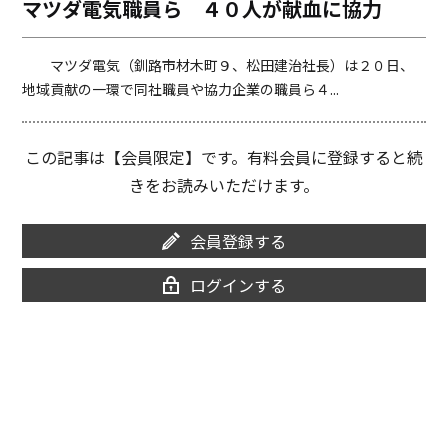
マツダ電気職員ら ４０人が献血に協力
o
i
o
n
k
k
マツダ電気（釧路市材木町９、松田建治社長）は２０日、
地域貢献の一環で同社職員や協力企業の職員ら４...
この記事は【会員限定】です。有料会員に登録すると続
きをお読みいただけます。
会員登録する
ログインする