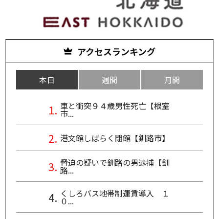
アクセスランキング
本日
週間
月間
車と衝突９４歳男性死亡【根室
市...
港文館しばらく閉館【釧路市】
脅迫の疑いで釧路の男逮捕【釧
路...
くしろバス地帯制運賃導入 １
０...