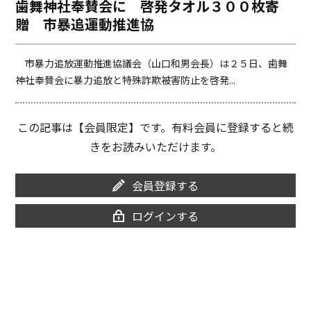
歯舞神社奉賛会に 啓発タオル３００枚寄
o
i
贈 市暴追運動推進協
o
n
k
k
市暴力追放運動推進協議会（山口和男会長）は２５日、歯舞
神社奉賛会に暴力追放と特殊詐欺被害防止を啓発...
この記事は【会員限定】です。有料会員に登録すると続
きをお読みいただけます。
会員登録する
ログインする