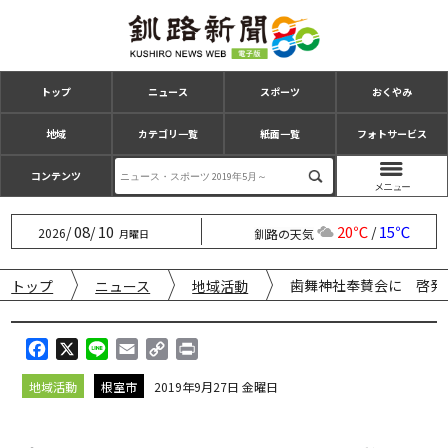
トップ
ニュース
スポーツ
おくやみ
地域
カテゴリ一覧
紙面一覧
フォトサービス
コンテンツ
08
10
20℃
15℃
/
/
/
2026
釧路の天気
月曜日
歯舞神社奉賛会に 啓
トップ
ニュース
地域活動
F
X
L
E
C
P
a
i
m
o
r
地域活動
根室市
2019年9月27日 金曜日
c
n
a
p
i
e
e
i
y
n
b
l
L
t