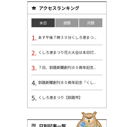
アクセスランキング
本日
週間
月間
あす午後７時３０分くしろ港まつ...
くしろ港まつり花火大会は本日打...
７日、釧路新聞創刊８０周年記念...
釧路新聞創刊８０周年記念「くし...
くしろ港まつり【釧路市】
日別記事一覧