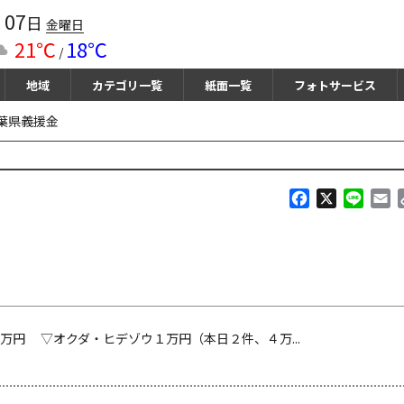
07
月
日
金曜日
21℃
18℃
/
地域
カテゴリ一覧
紙面一覧
フォトサービス
千葉県義援金
F
X
L
E
a
i
m
c
n
a
e
e
i
b
l
o
o
k
 ▽オクダ・ヒデゾウ１万円（本日２件、４万...