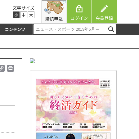
文字サイズ
小
中
大
ログイン
会員登録
購読申込
コンテンツ
C
P
o
r
p
i
y
n
L
t
i
n
k