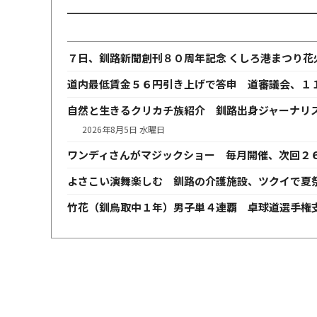
７日、釧路新聞創刊８０周年記念 くしろ港まつり花
道内最低賃金５６円引き上げで答申 道審議会、１
自然と生きるクリカチ族紹介 釧路出身ジャーナリ
2026年8月5日 水曜日
ワンディさんがマジックショー 毎月開催、次回２
よさこい演舞楽しむ 釧路の介護施設、ツクイで夏
竹花（釧鳥取中１年）男子単４連覇 卓球道選手権