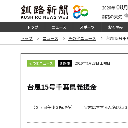
08
2026年
釧路の天気
トップ
ニュース
スポーツ
おくやみ
トップ
ニュース
その他ニュース
台風15号
その他ニュース
釧路市
2019年9月28日 土曜日
台風15号千葉県義援金
（２７日午後３時現在） ▽末広すずらん名店街３万円