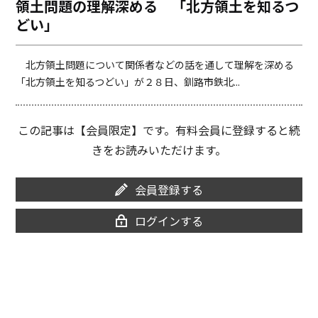
領土問題の理解深める 「北方領土を知るつ
o
i
どい」
o
n
k
k
北方領土問題について関係者などの話を通して理解を深める
「北方領土を知るつどい」が２８日、釧路市鉄北...
この記事は【会員限定】です。有料会員に登録すると続
きをお読みいただけます。
会員登録する
ログインする