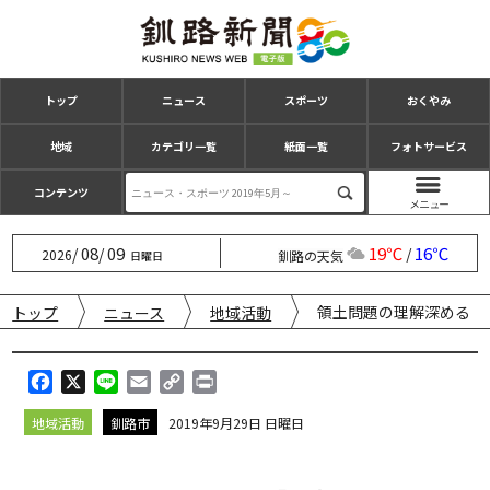
トップ
ニュース
スポーツ
おくやみ
地域
カテゴリ一覧
紙面一覧
フォトサービス
コンテンツ
08
09
19℃
16℃
/
/
/
2026
釧路の天気
日曜日
領土問題の理解深める 
トップ
ニュース
地域活動
F
X
L
E
C
P
a
i
m
o
r
地域活動
釧路市
2019年9月29日 日曜日
c
n
a
p
i
e
e
i
y
n
b
l
L
t