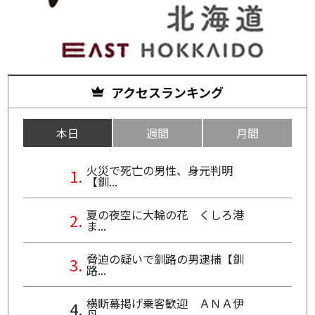
アクセスランキング
本日
週間
月間
火災で死亡の男性、身元判明
【釧...
夏の夜空に大輪の花 くしろ港
ま...
脅迫の疑いで釧路の男逮捕【釧
路...
横断幕掲げ乗客歓迎 ＡＮＡ伊
丹...