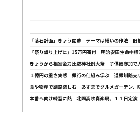
「落石計画」きょう開幕 テーマは繕いの作法 旧
「祭り盛り上げに」15万円寄付 明治安田生命中標
きょうから根室金刀比羅神社例大祭 子供奴参加で
１億円の重さ実感 銀行の仕組み学ぶ 道銀釧路支
食や物産で釧路楽しむ あすまでグルメガーデン、
本番へ向け練習に熱 北陽高吹奏楽局、１１日定演