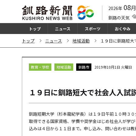
08
2026年
釧路の天気
トップ
ニュース
スポーツ
おくやみ
トップ
ニュース
地域活動
１９日に釧路短大
教育・学校
地域活動
釧路市
2019年10月1日 火曜日
１９日に釧路短大で社会人入試
釧路短期大学（杉本龍紀学長）は１９日午前１０時３０
取得できる国家資格、学費や奨学金はじめ社会人が学び
込みは４日から１１日まで。申し込み、問い合わせは教務・