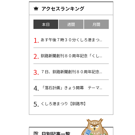
アクセスランキング
本日
週間
月間
あす午後７時３０分くしろ港まつ...
釧路新聞創刊８０周年記念「くし...
７日、釧路新聞創刊８０周年記念...
「落石計画」きょう開幕 テーマ...
くしろ港まつり【釧路市】
日別記事一覧