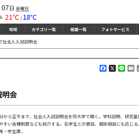
07
月
日
金曜日
21℃
18℃
/
地域
カテゴリ一覧
紙面一覧
フォトサービス
で社会人入試説明会
F
X
L
E
a
i
m
c
n
a
e
e
i
説明会
b
l
o
o
k
分から正午まで、社会人入試説明会を同大学で開く。学科説明、研究室
やすい各種制度なども紹介する。在学生との懇談、個別相談にも応じる
学生課...