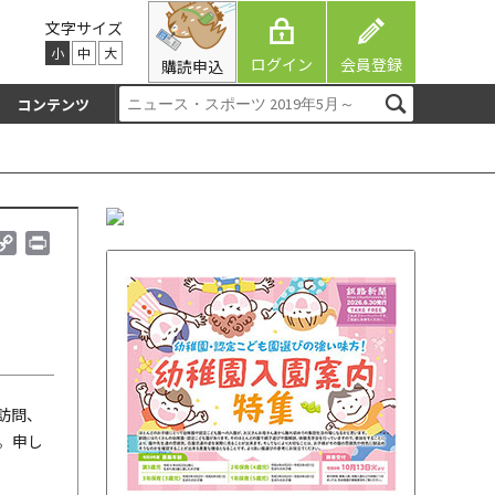
文字サイズ
小
中
大
ログイン
会員登録
購読申込
コンテンツ
C
P
o
r
p
i
y
n
L
t
i
n
k
訪問、
。申し