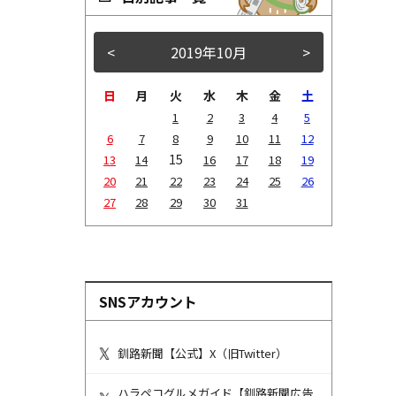
<
2019年10月
>
日
月
火
水
木
金
土
1
2
3
4
5
6
7
8
9
10
11
12
15
13
14
16
17
18
19
20
21
22
23
24
25
26
27
28
29
30
31
SNSアカウント
釧路新聞【公式】X（旧Twitter）
ハラペコグルメガイド【釧路新聞広告