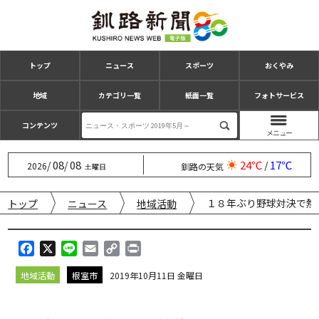
トップ
ニュース
スポーツ
おくやみ
地域
カテゴリ一覧
紙面一覧
フォトサービス
コンテンツ
08
08
24℃
17℃
/
/
/
2026
釧路の天気
土曜日
１８年ぶり野球対決で熱
トップ
ニュース
地域活動
F
X
L
E
C
P
a
i
m
o
r
地域活動
根室市
2019年10月11日 金曜日
c
n
a
p
i
e
e
i
y
n
b
l
L
t