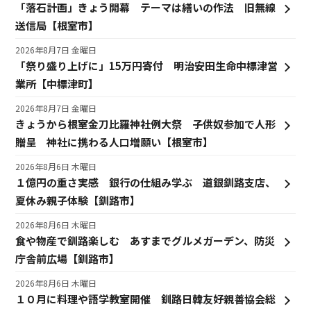
「落石計画」きょう開幕 テーマは繕いの作法 旧無線
送信局【根室市】
2026年8月7日 金曜日
「祭り盛り上げに」15万円寄付 明治安田生命中標津営
業所【中標津町】
2026年8月7日 金曜日
きょうから根室金刀比羅神社例大祭 子供奴参加で人形
贈呈 神社に携わる人口増願い【根室市】
2026年8月6日 木曜日
１億円の重さ実感 銀行の仕組み学ぶ 道銀釧路支店、
夏休み親子体験【釧路市】
2026年8月6日 木曜日
食や物産で釧路楽しむ あすまでグルメガーデン、防災
庁舎前広場【釧路市】
2026年8月6日 木曜日
１０月に料理や語学教室開催 釧路日韓友好親善協会総