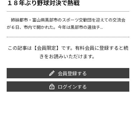
１８年ぶり野球対決で熱戦
o
i
o
n
k
k
姉妹都市・富山県黒部市のスポーツ交歓団を迎えての交流会
が６日、市内で開かれた。今年は黒部市の選抜チ...
この記事は【会員限定】です。有料会員に登録すると続
きをお読みいただけます。
会員登録する
ログインする