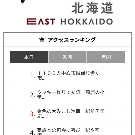
アクセスランキング
本日
週間
月間
１１００人中心市街踊り歩く
市...
クッキー作りで交流 鶴居の小
学...
金色の大みこし巡幸 駅前７年
ぶ...
家族との再会に喜び 駅や空
港、...