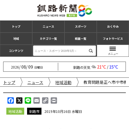
トップ
ニュース
スポーツ
おくやみ
地域
カテゴリ一覧
紙面一覧
フォトサービス
コンテンツ
08
09
21℃
15℃
/
/
/
2026
釧路の天気
日曜日
教育問題是正へ市や市教
トップ
ニュース
地域活動
F
X
L
E
C
P
a
i
m
o
r
地域活動
釧路市
2019年10月16日 水曜日
c
n
a
p
i
e
e
i
y
n
b
l
L
t