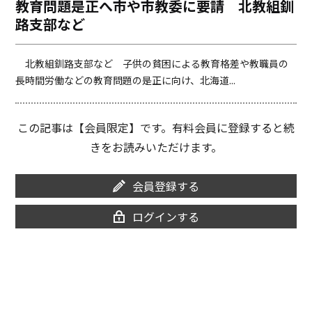
教育問題是正へ市や市教委に要請 北教組釧
o
i
路支部など
o
n
k
k
北教組釧路支部など 子供の貧困による教育格差や教職員の
長時間労働などの教育問題の是正に向け、北海道...
この記事は【会員限定】です。有料会員に登録すると続
きをお読みいただけます。
会員登録する
ログインする