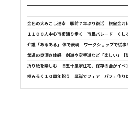
金色の大みこし巡幸 駅前７年ぶり復活 根室金刀
１１００人中心市街踊り歩く 市民パレード くし
介護「あるある」 体で表現 ワークショップで従事
武道の奥深さ体感 剣道や空手道など「楽しい」【
折り紙を楽しむ 旧五十嵐家住宅、保存の会がイベ
極みるく１０周年祝う 厚岸でフェア パフェ作り