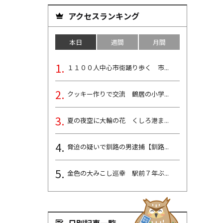
アクセスランキング
本日
週間
月間
１１００人中心市街踊り歩く 市...
クッキー作りで交流 鶴居の小学...
夏の夜空に大輪の花 くしろ港ま...
脅迫の疑いで釧路の男逮捕【釧路...
金色の大みこし巡幸 駅前７年ぶ...
日別記事一覧