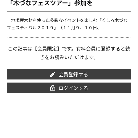
「木づなフェスツアー」参加を
o
i
o
n
k
k
地場産木材を使った多彩なイベントを楽しむ「くしろ木づな
フェスティバル２０１９」（１１月９、１０日、...
この記事は【会員限定】です。有料会員に登録すると続
きをお読みいただけます。
会員登録する
ログインする