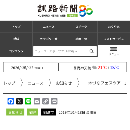
トップ
ニュース
スポーツ
おくやみ
地域
カテゴリ一覧
紙面一覧
フォトサービス
コンテンツ
08
07
21℃
18℃
/
/
/
2026
釧路の天気
金曜日
「木づなフェスツアー」
トップ
ニュース
お知らせ
F
X
L
E
C
P
a
i
m
o
r
お知らせ
観光
釧路市
2019年10月18日 金曜日
c
n
a
p
i
e
e
i
y
n
b
l
L
t