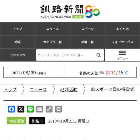
トップ
ニュース
スポーツ
おくやみ
地域
カテゴリ一覧
紙面一覧
フォトサービス
コンテンツ
08
09
21℃
15℃
/
/
/
2026
釧路の天気
日曜日
市スポーツ賞の授賞式 
トップ
ニュース
地域活動
F
X
L
E
C
P
a
i
m
o
r
地域活動
釧路市
2019年10月21日 月曜日
c
n
a
p
i
e
e
i
y
n
b
l
L
t