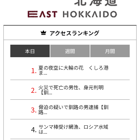
アクセスランキング
本日
週間
月間
夏の夜空に大輪の花 くしろ港
ま...
火災で死亡の男性、身元判明
【釧...
脅迫の疑いで釧路の男逮捕【釧
路...
サンマ棒受け網漁、ロシア水域
は...