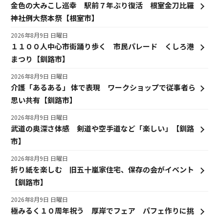
金色の大みこし巡幸 駅前７年ぶり復活 根室金刀比羅
神社例大祭本祭【根室市】
2026年8月9日 日曜日
１１００人中心市街踊り歩く 市民パレード くしろ港
まつり【釧路市】
2026年8月9日 日曜日
介護「あるある」 体で表現 ワークショップで従事者ら
思い共有【釧路市】
2026年8月9日 日曜日
武道の奥深さ体感 剣道や空手道など「楽しい」【釧路
市】
2026年8月9日 日曜日
折り紙を楽しむ 旧五十嵐家住宅、保存の会がイベント
【釧路市】
2026年8月9日 日曜日
極みるく１０周年祝う 厚岸でフェア パフェ作りに挑