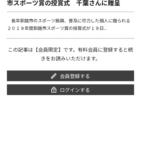
市スポーツ賞の授賞式 千葉さんに贈呈
o
i
o
n
k
k
長年釧路市のスポーツ振興、普及に尽力した個人に贈られる
２０１９年度釧路市スポーツ賞の授賞式が１９日...
この記事は【会員限定】です。有料会員に登録すると続
きをお読みいただけます。
会員登録する
ログインする