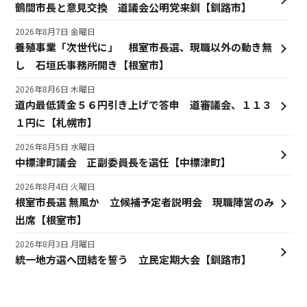
鶴間市長と意見交換 道議会公明党来釧【釧路市】
2026年8月7日 金曜日
養殖事業「次世代に」 根室市長選、現職以外の動き無
し 石垣氏事務所開き【根室市】
2026年8月6日 木曜日
道内最低賃金５６円引き上げで答申 道審議会、１１３
１円に【札幌市】
2026年8月5日 水曜日
中標津町議会 正副委員長を選任【中標津町】
2026年8月4日 火曜日
根室市長選 無風か 立候補予定者説明会 現職陣営のみ
出席【根室市】
2026年8月3日 月曜日
統一地方選へ団結を誓う 立民定期大会【釧路市】