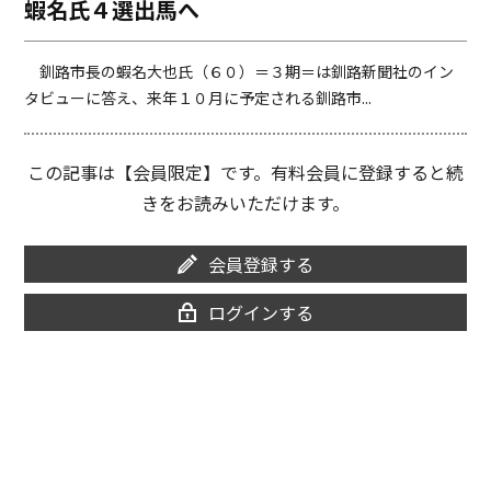
蝦名氏４選出馬へ
o
i
o
n
k
k
釧路市長の蝦名大也氏（６０）＝３期＝は釧路新聞社のイン
タビューに答え、来年１０月に予定される釧路市...
この記事は【会員限定】です。有料会員に登録すると続
きをお読みいただけます。
会員登録する
ログインする