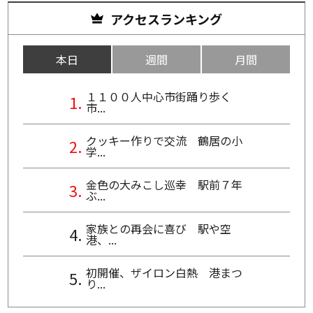
アクセスランキング
本日
週間
月間
１１００人中心市街踊り歩く
市...
クッキー作りで交流 鶴居の小
学...
金色の大みこし巡幸 駅前７年
ぶ...
家族との再会に喜び 駅や空
港、...
初開催、ザイロン白熱 港まつ
り...