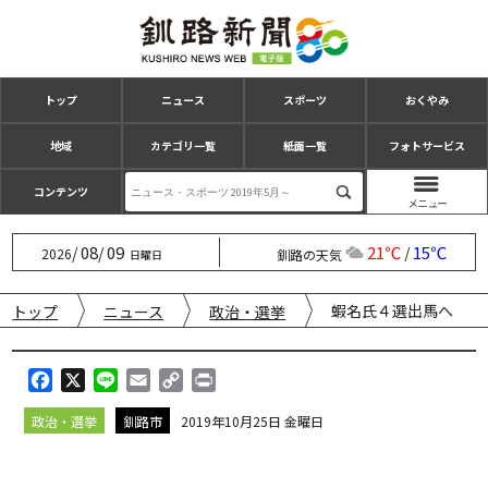
トップ
ニュース
スポーツ
おくやみ
地域
カテゴリ一覧
紙面一覧
フォトサービス
コンテンツ
08
09
21℃
15℃
/
/
/
2026
釧路の天気
日曜日
蝦名氏４選出馬へ
トップ
ニュース
政治・選挙
F
X
L
E
C
P
a
i
m
o
r
政治・選挙
釧路市
2019年10月25日 金曜日
c
n
a
p
i
e
e
i
y
n
b
l
L
t