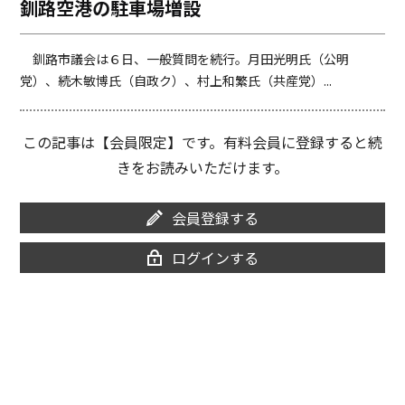
釧路空港の駐車場増設
o
i
o
n
k
k
釧路市議会は６日、一般質問を続行。月田光明氏（公明
党）、続木敏博氏（自政ク）、村上和繁氏（共産党）...
この記事は【会員限定】です。有料会員に登録すると続
きをお読みいただけます。
会員登録する
ログインする