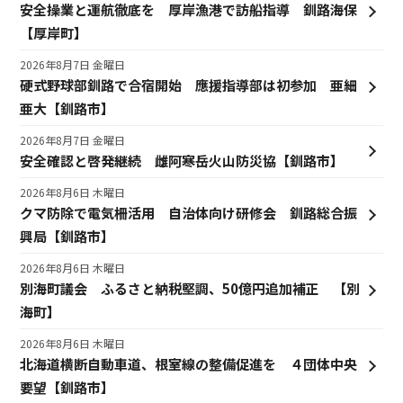
安全操業と運航徹底を 厚岸漁港で訪船指導 釧路海保
【厚岸町】
2026年8月7日 金曜日
硬式野球部釧路で合宿開始 應援指導部は初参加 亜細
亜大【釧路市】
2026年8月7日 金曜日
安全確認と啓発継続 雌阿寒岳火山防災協【釧路市】
2026年8月6日 木曜日
クマ防除で電気柵活用 自治体向け研修会 釧路総合振
興局【釧路市】
2026年8月6日 木曜日
別海町議会 ふるさと納税堅調、50億円追加補正 【別
海町】
2026年8月6日 木曜日
北海道横断自動車道、根室線の整備促進を ４団体中央
要望【釧路市】