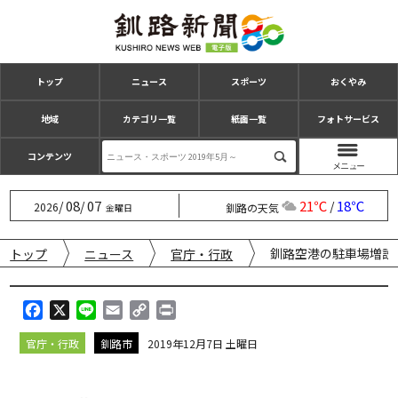
トップ
ニュース
スポーツ
おくやみ
地域
カテゴリ一覧
紙面一覧
フォトサービス
コンテンツ
08
07
21℃
18℃
/
/
/
2026
釧路の天気
金曜日
釧路空港の駐車場増設
トップ
ニュース
官庁・行政
F
X
L
E
C
P
a
i
m
o
r
官庁・行政
釧路市
2019年12月7日 土曜日
c
n
a
p
i
e
e
i
y
n
b
l
L
t