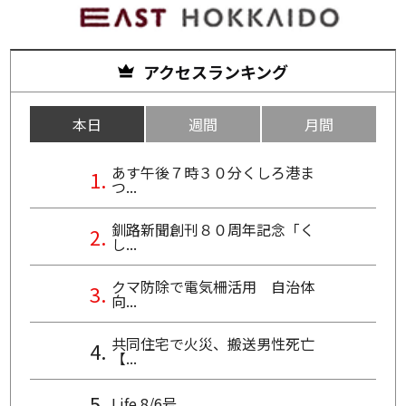
アクセスランキング
本日
週間
月間
あす午後７時３０分くしろ港ま
つ...
釧路新聞創刊８０周年記念「く
し...
クマ防除で電気柵活用 自治体
向...
共同住宅で火災、搬送男性死亡
【...
Life 8/6号