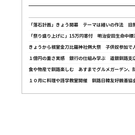
「落石計画」きょう開幕 テーマは繕いの作法 旧
「祭り盛り上げに」15万円寄付 明治安田生命中標
きょうから根室金刀比羅神社例大祭 子供奴参加で
１億円の重さ実感 銀行の仕組み学ぶ 道銀釧路支
食や物産で釧路楽しむ あすまでグルメガーデン、
１０月に料理や語学教室開催 釧路日韓友好親善協