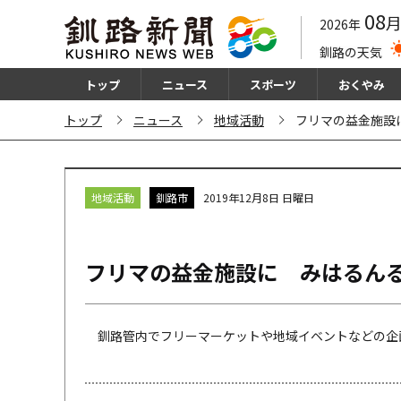
08
2026年
釧路の天気
トップ
ニュース
スポーツ
おくやみ
トップ
ニュース
地域活動
フリマの益金施設
地域活動
釧路市
2019年12月8日 日曜日
フリマの益金施設に みはるん
釧路管内でフリーマーケットや地域イベントなどの企画