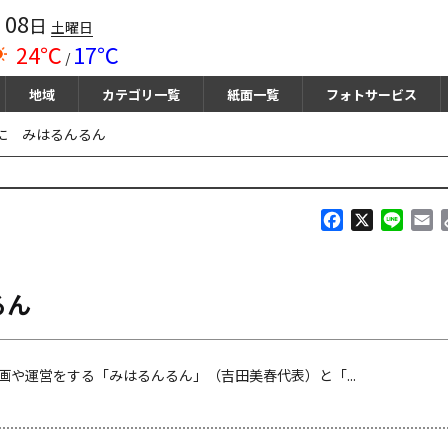
08
月
日
土曜日
24℃
17℃
/
地域
カテゴリ一覧
紙面一覧
フォトサービス
に みはるんるん
F
X
L
E
a
i
m
c
n
a
e
e
i
るん
b
l
o
o
k
や運営をする「みはるんるん」（吉田美春代表）と「...