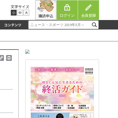
文字サイズ
小
中
大
ログイン
会員登録
購読申込
コンテンツ
C
P
o
r
p
i
y
n
L
t
i
n
k