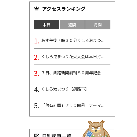
アクセスランキング
本日
週間
月間
あす午後７時３０分くしろ港まつ...
くしろ港まつり花火大会は本日打...
７日、釧路新聞創刊８０周年記念...
くしろ港まつり【釧路市】
「落石計画」きょう開幕 テーマ...
日別記事一覧