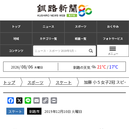
トップ
ニュース
スポーツ
おくやみ
地域
カテゴリ一覧
紙面一覧
フォトサービス
コンテンツ
08
06
21℃
17℃
/
/
/
2026
釧路の天気
木曜日
加藤 小５女子2冠 スピ
トップ
スポーツ
スケート
F
X
L
E
C
P
a
i
m
o
r
スケート
釧路市
2019年12月10日 火曜日
c
n
a
p
i
e
e
i
y
n
b
l
L
t