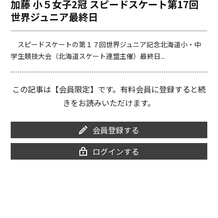
加藤 小５女子2冠 スピードスケート第17回
o
i
世界ジュニア最終日
o
n
k
k
スピードスケートの第１７回世界ジュニア記念北海道小・中
学生競技大会（北海道スケート連盟主催）最終日...
この記事は【会員限定】です。有料会員に登録すると続
きをお読みいただけます。
会員登録する
ログインする