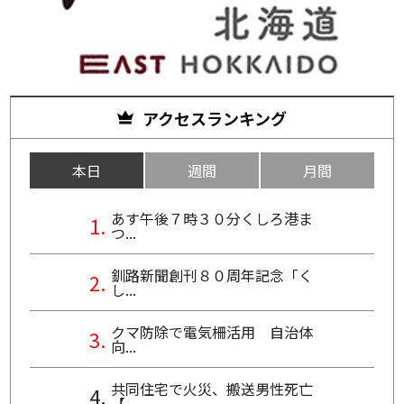
アクセスランキング
本日
週間
月間
あす午後７時３０分くしろ港ま
つ...
釧路新聞創刊８０周年記念「く
し...
クマ防除で電気柵活用 自治体
向...
共同住宅で火災、搬送男性死亡
【...