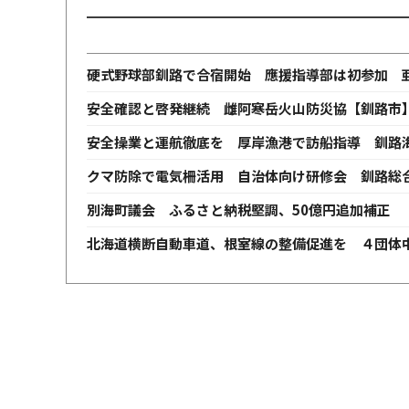
硬式野球部釧路で合宿開始 應援指導部は初参加 
安全確認と啓発継続 雌阿寒岳火山防災協【釧路市
安全操業と運航徹底を 厚岸漁港で訪船指導 釧路
クマ防除で電気柵活用 自治体向け研修会 釧路総
別海町議会 ふるさと納税堅調、50億円追加補正 
北海道横断自動車道、根室線の整備促進を ４団体