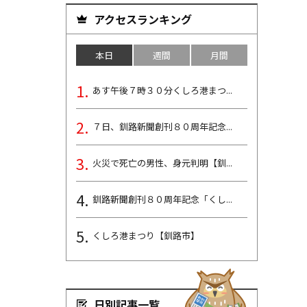
アクセスランキング
本日
週間
月間
あす午後７時３０分くしろ港まつ...
７日、釧路新聞創刊８０周年記念...
火災で死亡の男性、身元判明【釧...
釧路新聞創刊８０周年記念「くし...
くしろ港まつり【釧路市】
日別記事一覧