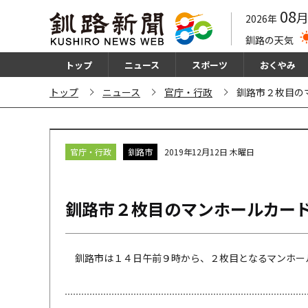
08
2026年
釧路の天気
トップ
ニュース
スポーツ
おくやみ
トップ
ニュース
官庁・行政
釧路市２枚目の
官庁・行政
釧路市
2019年12月12日 木曜日
釧路市２枚目のマンホールカー
釧路市は１４日午前９時から、２枚目となるマンホール