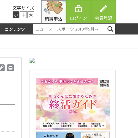
文字サイズ
小
中
大
ログイン
会員登録
購読申込
コンテンツ
C
P
o
r
p
i
y
n
L
t
i
n
k