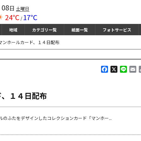
08
月
日
土曜日
24℃
17℃
/
地域
カテゴリ一覧
紙面一覧
フォトサービス
マンホールカード、１４日配布
F
X
L
E
a
i
m
c
n
a
e
e
i
ド、１４日配布
b
l
o
o
k
のふたをデザインしたコレクションカード「マンホー...